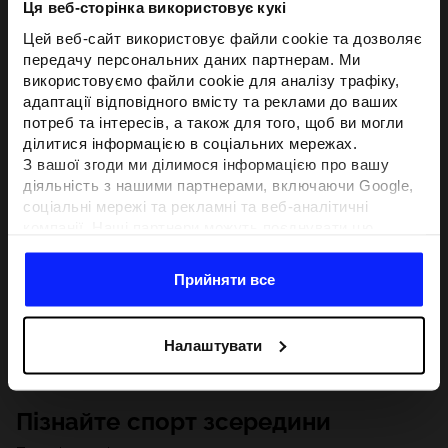
Ця веб-сторінка використовує кукі
Цей веб-сайт використовує файли cookie та дозволяє
передачу персональних даних партнерам. Ми
використовуємо файли cookie для аналізу трафіку,
адаптації відповідного вмісту та реклами до ваших
потреб та інтересів, а також для того, щоб ви могли
ділитися інформацією в соціальних мережах.
З вашої згоди ми ділимося інформацією про вашу
діяльність з нашими партнерами, включаючи Google,
соціальні мережі та рекламні та веб-аналітичні
компанії. Наші партнери можуть поєднувати цю
інформацію з іншою інформацією, яку ви надаєте за
межами цього веб-сайту, а також з даними, які вони
Прийняти все
отримують у результаті використання вами їхніх
послуг.З вашої згоди ми також можемо ділитися
вашою особистою інформацією з нашими партнерами
Налаштувати
з метою націлювання та покращення відображення
відповідної онлайн-реклами, проведення аналітики,
відповідності вмісту та вдосконалення рішень, які
Пізнайте спорт зсередини
пропонують наші партнери (наприклад, соціальні
мережі). Детальну інформацію можна знайти в нашій