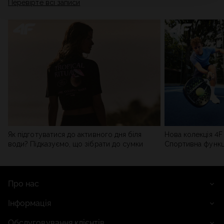
Перевірте всі записи
Політиці конфіденційності
та в розділі «Деталі».
Як підготуватися до активного дня біля
Нова колекція 4F 
води? Підказуємо, що зібрати до сумки
Спортивна функці
сучасним стилем
Про нас
Інформація
Обслуговування клієнтів