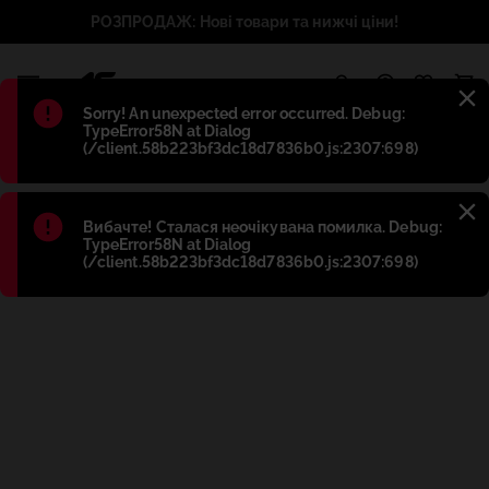
РОЗПРОДАЖ: Нові товари та нижчі ціни!
1
Błąd
:
Sorry! An unexpected error occurred. Debug:
TypeError58N at Dialog
(/client.58b223bf3dc18d7836b0.js:2307:698)
Błąd
:
Вибачте! Сталася неочікувана помилка. Debug:
TypeError58N at Dialog
(/client.58b223bf3dc18d7836b0.js:2307:698)