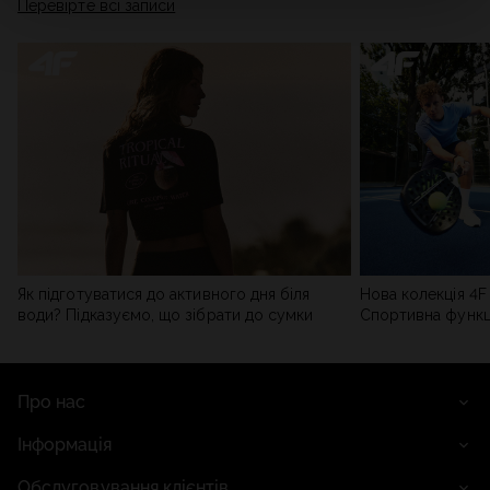
Перевірте всі записи
мережі). Детальну інформацію можна знайти в нашій
Політиці конфіденційності
та в розділі «Деталі».
Як підготуватися до активного дня біля
Нова колекція 4F 
води? Підказуємо, що зібрати до сумки
Спортивна функці
сучасним стилем
Про нас
Інформація
Обслуговування клієнтів