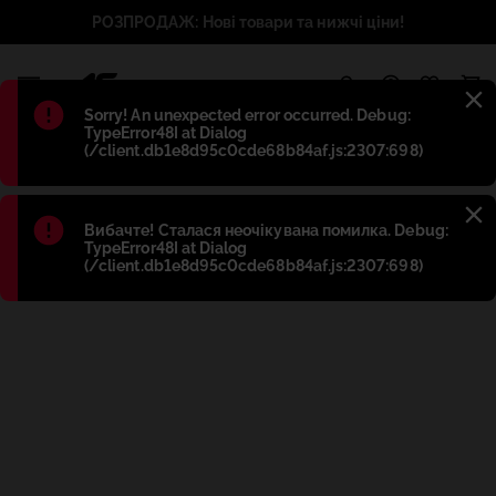
РОЗПРОДАЖ: Нові товари та нижчі ціни!
1
Błąd
:
Sorry! An unexpected error occurred. Debug:
TypeError48I at Dialog
(/client.db1e8d95c0cde68b84af.js:2307:698)
Błąd
:
Вибачте! Сталася неочікувана помилка. Debug:
TypeError48I at Dialog
(/client.db1e8d95c0cde68b84af.js:2307:698)