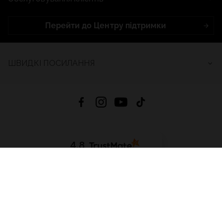
Перейти до Центру підтримки
ШВИДКІ ПОСИЛАННЯ
4.8
На основі
2681
відгуків
за весь час
Завантажити додаток:
App Store
Google Play
App Gallery