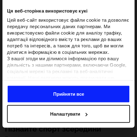
Ця веб-сторінка використовує кукі
Цей веб-сайт використовує файли cookie та дозволяє
передачу персональних даних партнерам. Ми
використовуємо файли cookie для аналізу трафіку,
адаптації відповідного вмісту та реклами до ваших
потреб та інтересів, а також для того, щоб ви могли
ділитися інформацією в соціальних мережах.
З вашої згоди ми ділимося інформацією про вашу
діяльність з нашими партнерами, включаючи Google,
соціальні мережі та рекламні та веб-аналітичні
компанії. Наші партнери можуть поєднувати цю
інформацію з іншою інформацією, яку ви надаєте за
межами цього веб-сайту, а також з даними, які вони
Прийняти все
отримують у результаті використання вами їхніх
послуг.З вашої згоди ми також можемо ділитися
вашою особистою інформацією з нашими партнерами
Налаштувати
з метою націлювання та покращення відображення
відповідної онлайн-реклами, проведення аналітики,
Пізнайте спорт зсередини
відповідності вмісту та вдосконалення рішень, які
пропонують наші партнери (наприклад, соціальні