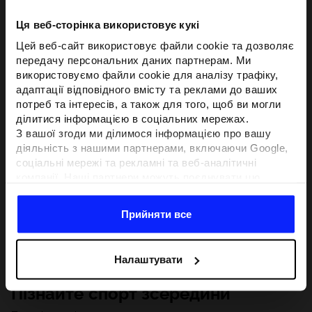
Ця веб-сторінка використовує кукі
Цей веб-сайт використовує файли cookie та дозволяє
передачу персональних даних партнерам. Ми
використовуємо файли cookie для аналізу трафіку,
адаптації відповідного вмісту та реклами до ваших
потреб та інтересів, а також для того, щоб ви могли
ділитися інформацією в соціальних мережах.
З вашої згоди ми ділимося інформацією про вашу
діяльність з нашими партнерами, включаючи Google,
соціальні мережі та рекламні та веб-аналітичні
компанії. Наші партнери можуть поєднувати цю
інформацію з іншою інформацією, яку ви надаєте за
межами цього веб-сайту, а також з даними, які вони
Прийняти все
отримують у результаті використання вами їхніх
послуг.З вашої згоди ми також можемо ділитися
вашою особистою інформацією з нашими партнерами
Налаштувати
з метою націлювання та покращення відображення
відповідної онлайн-реклами, проведення аналітики,
Пізнайте спорт зсередини
відповідності вмісту та вдосконалення рішень, які
пропонують наші партнери (наприклад, соціальні