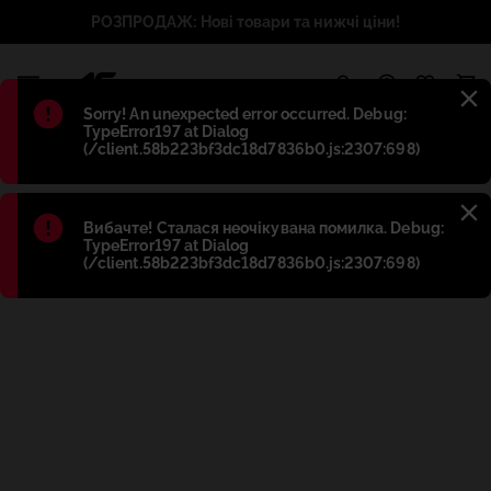
РОЗПРОДАЖ: Нові товари та нижчі ціни!
1
Błąd
:
Sorry! An unexpected error occurred. Debug:
TypeError197 at Dialog
(/client.58b223bf3dc18d7836b0.js:2307:698)
Błąd
:
Вибачте! Сталася неочікувана помилка. Debug:
TypeError197 at Dialog
(/client.58b223bf3dc18d7836b0.js:2307:698)