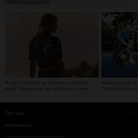
Перевірте всі записи
мережі). Детальну інформацію можна знайти в нашій
Політиці конфіденційності
та в розділі «Деталі».
Як підготуватися до активного дня біля
Нова колекція 4F 
води? Підказуємо, що зібрати до сумки
Спортивна функці
сучасним стилем
Про нас
Інформація
Обслуговування клієнтів