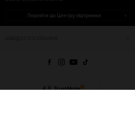
Перейти до Центру підтримки
ШВИДКІ ПОСИЛАННЯ
4.8
На основі
2684
відгуків
за весь час
Завантажити додаток:
App Store
Google Play
App Gallery