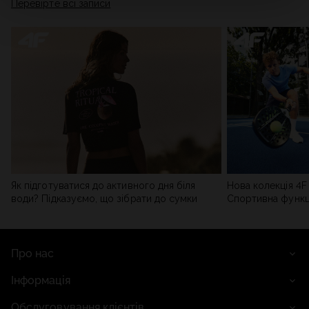
Перевірте всі записи
мережі). Детальну інформацію можна знайти в нашій
Політиці конфіденційності
та в розділі «Деталі».
Як підготуватися до активного дня біля
Нова колекція 4F 
води? Підказуємо, що зібрати до сумки
Спортивна функці
сучасним стилем
Про нас
Інформація
Обслуговування клієнтів