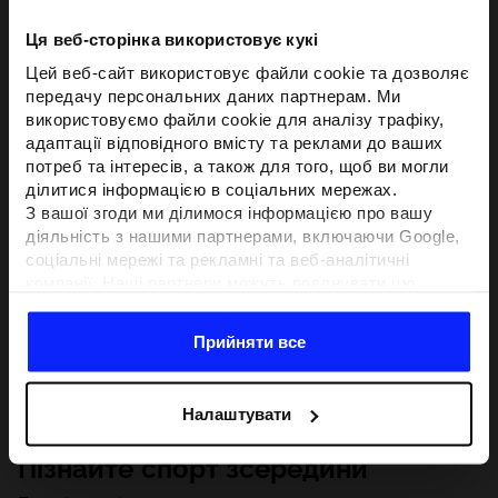
Ця веб-сторінка використовує кукі
Цей веб-сайт використовує файли cookie та дозволяє
передачу персональних даних партнерам. Ми
використовуємо файли cookie для аналізу трафіку,
адаптації відповідного вмісту та реклами до ваших
потреб та інтересів, а також для того, щоб ви могли
ділитися інформацією в соціальних мережах.
З вашої згоди ми ділимося інформацією про вашу
діяльність з нашими партнерами, включаючи Google,
соціальні мережі та рекламні та веб-аналітичні
компанії. Наші партнери можуть поєднувати цю
інформацію з іншою інформацією, яку ви надаєте за
межами цього веб-сайту, а також з даними, які вони
Прийняти все
отримують у результаті використання вами їхніх
послуг.З вашої згоди ми також можемо ділитися
вашою особистою інформацією з нашими партнерами
Налаштувати
з метою націлювання та покращення відображення
відповідної онлайн-реклами, проведення аналітики,
Пізнайте спорт зсередини
відповідності вмісту та вдосконалення рішень, які
пропонують наші партнери (наприклад, соціальні