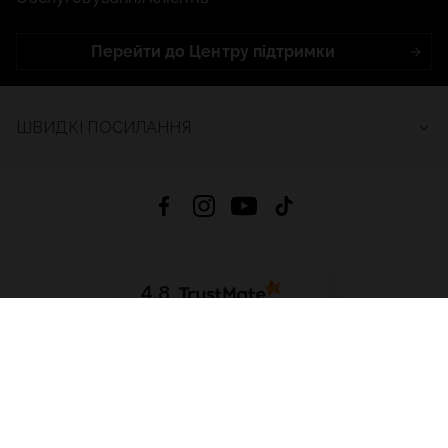
Перейти до Центру підтримки
ШВИДКІ ПОСИЛАННЯ
4.8
На основі
2683
відгуків
за весь час
Завантажити додаток:
App Store
Google Play
App Gallery