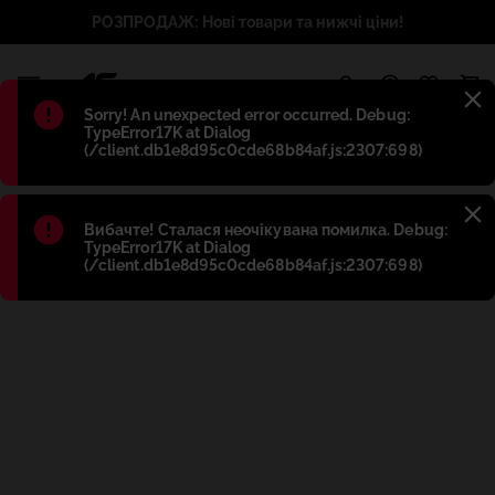
РОЗПРОДАЖ: Нові товари та нижчі ціни!
1
Błąd
:
Sorry! An unexpected error occurred. Debug:
TypeError17K at Dialog
(/client.db1e8d95c0cde68b84af.js:2307:698)
Błąd
:
Вибачте! Сталася неочікувана помилка. Debug:
TypeError17K at Dialog
(/client.db1e8d95c0cde68b84af.js:2307:698)