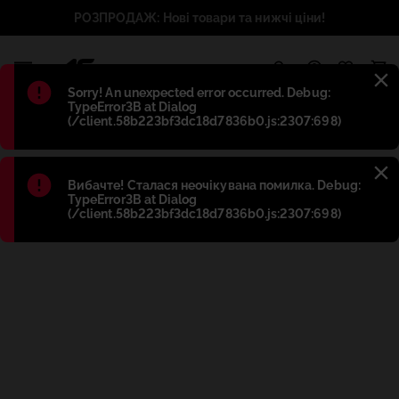
РОЗПРОДАЖ: Нові товари та нижчі ціни!
1
Błąd
:
Sorry! An unexpected error occurred. Debug:
TypeError3B at Dialog
(/client.58b223bf3dc18d7836b0.js:2307:698)
Błąd
:
Вибачте! Сталася неочікувана помилка. Debug:
TypeError3B at Dialog
(/client.58b223bf3dc18d7836b0.js:2307:698)