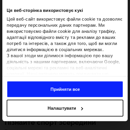
Ця веб-сторінка використовує кукі
Цей веб-сайт використовує файли cookie та дозволяє
передачу персональних даних партнерам. Ми
використовуємо файли cookie для аналізу трафіку,
адаптації відповідного вмісту та реклами до ваших
потреб та інтересів, а також для того, щоб ви могли
ділитися інформацією в соціальних мережах.
З вашої згоди ми ділимося інформацією про вашу
діяльність з нашими партнерами, включаючи Google,
соціальні мережі та рекламні та веб-аналітичні
компанії. Наші партнери можуть поєднувати цю
інформацію з іншою інформацією, яку ви надаєте за
межами цього веб-сайту, а також з даними, які вони
Прийняти все
отримують у результаті використання вами їхніх
послуг.З вашої згоди ми також можемо ділитися
вашою особистою інформацією з нашими партнерами
Налаштувати
з метою націлювання та покращення відображення
відповідної онлайн-реклами, проведення аналітики,
Пізнайте спорт зсередини
відповідності вмісту та вдосконалення рішень, які
пропонують наші партнери (наприклад, соціальні