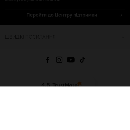
Перейти до Центру підтримки
ШВИДКІ ПОСИЛАННЯ
4.8
На основі
2695
відгуків
за весь час
Завантажити додаток:
App Store
Google Play
App Gallery