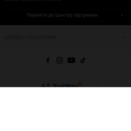
Перейти до Центру підтримки
ШВИДКІ ПОСИЛАННЯ
4.8
На основі
2686
відгуків
за весь час
Завантажити додаток:
App Store
Google Play
App Gallery