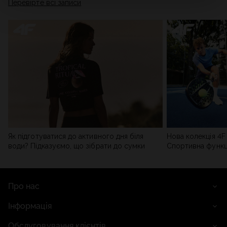
Перевірте всі записи
мережі). Детальну інформацію можна знайти в нашій
Політиці конфіденційності
та в розділі «Деталі».
Як підготуватися до активного дня біля
Нова колекція 4F 
води? Підказуємо, що зібрати до сумки
Спортивна функці
сучасним стилем
Про нас
Інформація
Обслуговування клієнтів