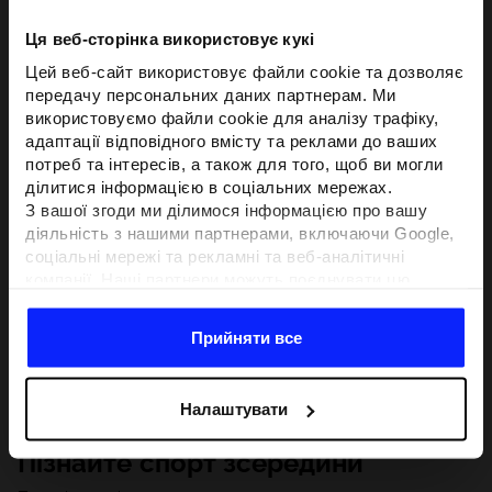
Ця веб-сторінка використовує кукі
Цей веб-сайт використовує файли cookie та дозволяє
передачу персональних даних партнерам. Ми
використовуємо файли cookie для аналізу трафіку,
адаптації відповідного вмісту та реклами до ваших
потреб та інтересів, а також для того, щоб ви могли
ділитися інформацією в соціальних мережах.
З вашої згоди ми ділимося інформацією про вашу
діяльність з нашими партнерами, включаючи Google,
соціальні мережі та рекламні та веб-аналітичні
компанії. Наші партнери можуть поєднувати цю
інформацію з іншою інформацією, яку ви надаєте за
межами цього веб-сайту, а також з даними, які вони
Прийняти все
отримують у результаті використання вами їхніх
послуг.З вашої згоди ми також можемо ділитися
вашою особистою інформацією з нашими партнерами
Налаштувати
з метою націлювання та покращення відображення
відповідної онлайн-реклами, проведення аналітики,
Пізнайте спорт зсередини
відповідності вмісту та вдосконалення рішень, які
пропонують наші партнери (наприклад, соціальні