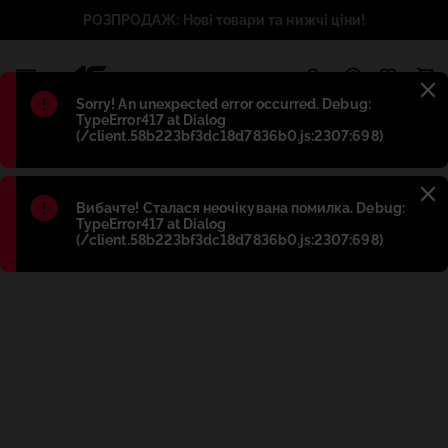
РОЗПРОДАЖ: Нові товари та нижчі ціни!
1
Błąd
:
Sorry! An unexpected error occurred. Debug:
TypeError417 at Dialog
(/client.58b223bf3dc18d7836b0.js:2307:698)
Błąd
:
Вибачте! Сталася неочікувана помилка. Debug:
TypeError417 at Dialog
(/client.58b223bf3dc18d7836b0.js:2307:698)