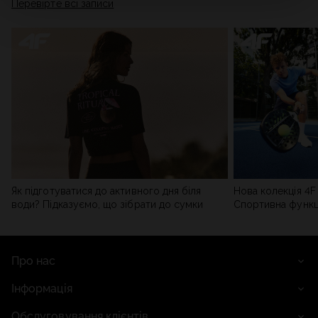
Перевірте всі записи
мережі). Детальну інформацію можна знайти в нашій
Політиці конфіденційності
та в розділі «Деталі».
Як підготуватися до активного дня біля
Нова колекція 4F 
води? Підказуємо, що зібрати до сумки
Спортивна функці
сучасним стилем
Про нас
Інформація
Обслуговування клієнтів