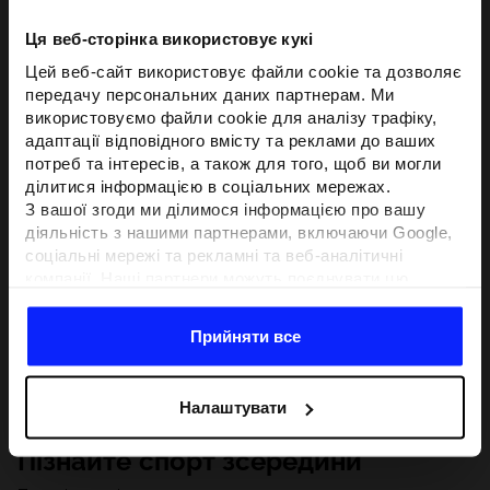
Ця веб-сторінка використовує кукі
Цей веб-сайт використовує файли cookie та дозволяє
передачу персональних даних партнерам. Ми
використовуємо файли cookie для аналізу трафіку,
адаптації відповідного вмісту та реклами до ваших
потреб та інтересів, а також для того, щоб ви могли
ділитися інформацією в соціальних мережах.
З вашої згоди ми ділимося інформацією про вашу
діяльність з нашими партнерами, включаючи Google,
соціальні мережі та рекламні та веб-аналітичні
компанії. Наші партнери можуть поєднувати цю
інформацію з іншою інформацією, яку ви надаєте за
межами цього веб-сайту, а також з даними, які вони
Прийняти все
отримують у результаті використання вами їхніх
послуг.З вашої згоди ми також можемо ділитися
вашою особистою інформацією з нашими партнерами
Налаштувати
з метою націлювання та покращення відображення
відповідної онлайн-реклами, проведення аналітики,
Пізнайте спорт зсередини
відповідності вмісту та вдосконалення рішень, які
пропонують наші партнери (наприклад, соціальні