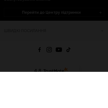
Перейти до Центру підтримки
ШВИДКІ ПОСИЛАННЯ
4.8
На основі
2685
відгуків
за весь час
Завантажити додаток:
App Store
Google Play
App Gallery