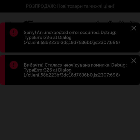
РОЗПРОДАЖ: Нові товари та нижчі ціни!
1
Błąd
:
Sorry! An unexpected error occurred. Debug:
TypeError326 at Dialog
(/client.58b223bf3dc18d7836b0.js:2307:698)
Błąd
:
Вибачте! Сталася неочікувана помилка. Debug:
TypeError326 at Dialog
(/client.58b223bf3dc18d7836b0.js:2307:698)