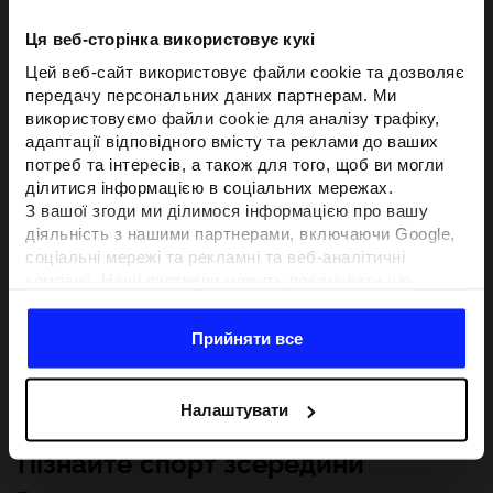
Ця веб-сторінка використовує кукі
Цей веб-сайт використовує файли cookie та дозволяє
передачу персональних даних партнерам. Ми
використовуємо файли cookie для аналізу трафіку,
адаптації відповідного вмісту та реклами до ваших
потреб та інтересів, а також для того, щоб ви могли
ділитися інформацією в соціальних мережах.
З вашої згоди ми ділимося інформацією про вашу
діяльність з нашими партнерами, включаючи Google,
соціальні мережі та рекламні та веб-аналітичні
компанії. Наші партнери можуть поєднувати цю
інформацію з іншою інформацією, яку ви надаєте за
межами цього веб-сайту, а також з даними, які вони
Прийняти все
отримують у результаті використання вами їхніх
послуг.З вашої згоди ми також можемо ділитися
вашою особистою інформацією з нашими партнерами
Налаштувати
з метою націлювання та покращення відображення
відповідної онлайн-реклами, проведення аналітики,
Пізнайте спорт зсередини
відповідності вмісту та вдосконалення рішень, які
пропонують наші партнери (наприклад, соціальні