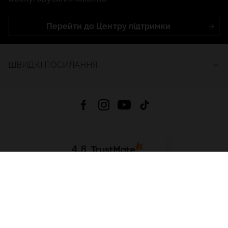
Перейти до Центру підтримки
ШВИДКІ ПОСИЛАННЯ
4.8
На основі
2684
відгуків
за весь час
Завантажити додаток:
App Store
Google Play
App Gallery