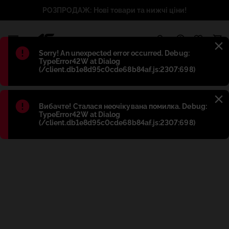
РОЗПРОДАЖ: Нові товари та нижчі ціни!
1
Błąd
:
Sorry! An unexpected error occurred. Debug:
TypeError42W at Dialog
(/client.db1e8d95c0cde68b84af.js:2307:698)
Błąd
:
Вибачте! Сталася неочікувана помилка. Debug:
TypeError42W at Dialog
(/client.db1e8d95c0cde68b84af.js:2307:698)