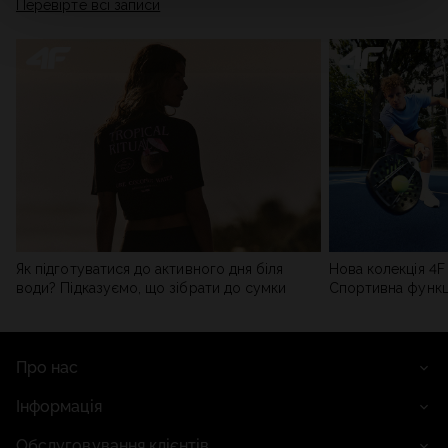
Перевірте всі записи
мережі). Детальну інформацію можна знайти в нашій
Політиці конфіденційності
та в розділі «Деталі».
Як підготуватися до активного дня біля
Нова колекція 4F 
води? Підказуємо, що зібрати до сумки
Спортивна функці
сучасним стилем
Про нас
Інформація
Обслуговування клієнтів