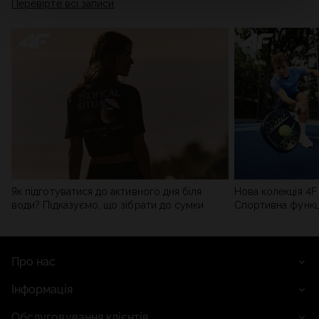
Перевірте всі записи
мережі). Детальну інформацію можна знайти в нашій
Політиці конфіденційності
та в розділі «Деталі».
Як підготуватися до активного дня біля
Нова колекція 4F 
води? Підказуємо, що зібрати до сумки
Спортивна функці
сучасним стилем
Про нас
Інформація
Обслуговування клієнтів