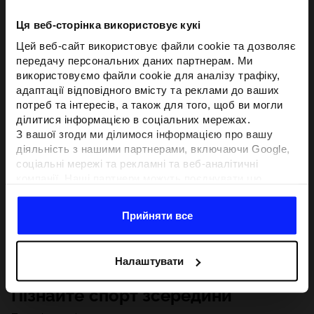
Ця веб-сторінка використовує кукі
Цей веб-сайт використовує файли cookie та дозволяє
передачу персональних даних партнерам. Ми
використовуємо файли cookie для аналізу трафіку,
адаптації відповідного вмісту та реклами до ваших
потреб та інтересів, а також для того, щоб ви могли
ділитися інформацією в соціальних мережах.
З вашої згоди ми ділимося інформацією про вашу
діяльність з нашими партнерами, включаючи Google,
соціальні мережі та рекламні та веб-аналітичні
компанії. Наші партнери можуть поєднувати цю
інформацію з іншою інформацією, яку ви надаєте за
межами цього веб-сайту, а також з даними, які вони
Прийняти все
отримують у результаті використання вами їхніх
послуг.З вашої згоди ми також можемо ділитися
вашою особистою інформацією з нашими партнерами
Налаштувати
з метою націлювання та покращення відображення
відповідної онлайн-реклами, проведення аналітики,
Пізнайте спорт зсередини
відповідності вмісту та вдосконалення рішень, які
пропонують наші партнери (наприклад, соціальні