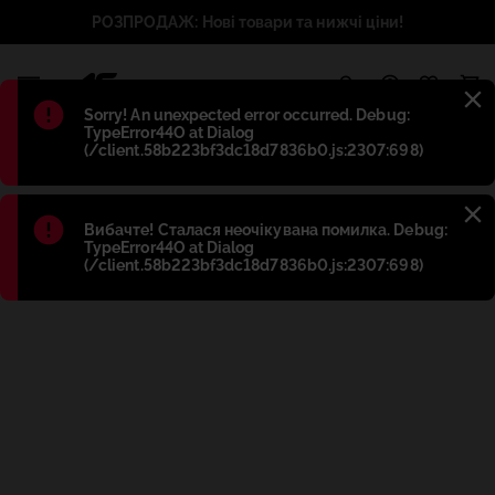
РОЗПРОДАЖ: Нові товари та нижчі ціни!
1
Błąd
:
Sorry! An unexpected error occurred. Debug:
TypeError44O at Dialog
(/client.58b223bf3dc18d7836b0.js:2307:698)
Błąd
:
Вибачте! Сталася неочікувана помилка. Debug:
TypeError44O at Dialog
(/client.58b223bf3dc18d7836b0.js:2307:698)