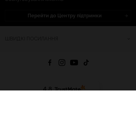
Перейти до Центру підтримки
ШВИДКІ ПОСИЛАННЯ
4.8
На основі
2686
відгуків
за весь час
Завантажити додаток:
App Store
Google Play
App Gallery