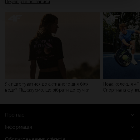
Перевірте всі записи
мережі). Детальну інформацію можна знайти в нашій
Політиці конфіденційності
та в розділі «Деталі».
Як підготуватися до активного дня біля
Нова колекція 4F 
води? Підказуємо, що зібрати до сумки
Спортивна функці
сучасним стилем
Про нас
Інформація
Обслуговування клієнтів