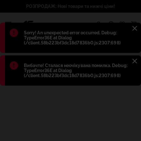
РОЗПРОДАЖ: Нові товари та нижчі ціни!
1
Błąd
:
Sorry! An unexpected error occurred. Debug:
TypeError36E at Dialog
(/client.58b223bf3dc18d7836b0.js:2307:698)
Błąd
:
Вибачте! Сталася неочікувана помилка. Debug:
TypeError36E at Dialog
(/client.58b223bf3dc18d7836b0.js:2307:698)