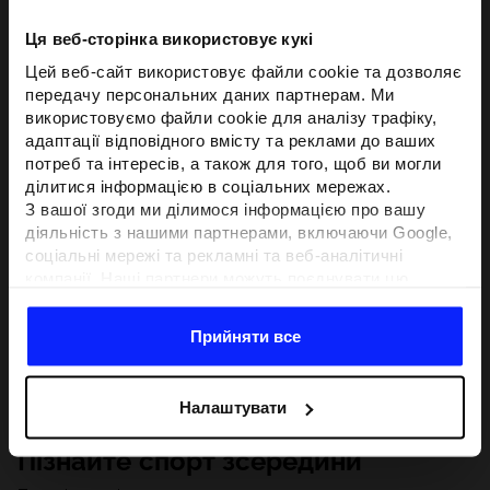
Ця веб-сторінка використовує кукі
Цей веб-сайт використовує файли cookie та дозволяє
передачу персональних даних партнерам. Ми
використовуємо файли cookie для аналізу трафіку,
адаптації відповідного вмісту та реклами до ваших
потреб та інтересів, а також для того, щоб ви могли
ділитися інформацією в соціальних мережах.
З вашої згоди ми ділимося інформацією про вашу
діяльність з нашими партнерами, включаючи Google,
соціальні мережі та рекламні та веб-аналітичні
компанії. Наші партнери можуть поєднувати цю
інформацію з іншою інформацією, яку ви надаєте за
межами цього веб-сайту, а також з даними, які вони
Прийняти все
отримують у результаті використання вами їхніх
послуг.З вашої згоди ми також можемо ділитися
вашою особистою інформацією з нашими партнерами
Налаштувати
з метою націлювання та покращення відображення
відповідної онлайн-реклами, проведення аналітики,
Пізнайте спорт зсередини
відповідності вмісту та вдосконалення рішень, які
пропонують наші партнери (наприклад, соціальні