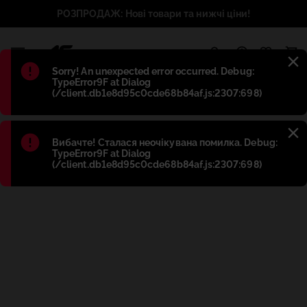
РОЗПРОДАЖ: Нові товари та нижчі ціни!
1
Błąd
:
Sorry! An unexpected error occurred. Debug:
TypeError9F at Dialog
(/client.db1e8d95c0cde68b84af.js:2307:698)
Błąd
:
Вибачте! Сталася неочікувана помилка. Debug:
TypeError9F at Dialog
(/client.db1e8d95c0cde68b84af.js:2307:698)