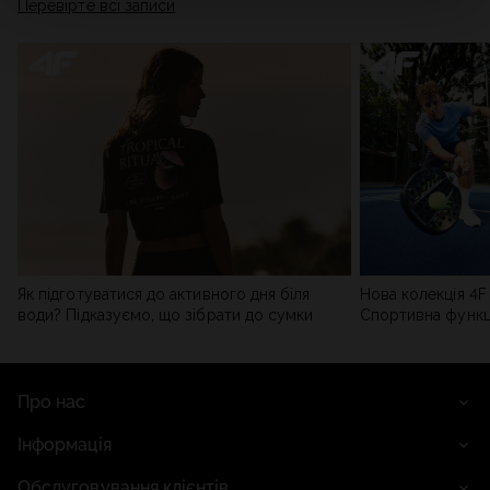
Перевірте всі записи
мережі). Детальну інформацію можна знайти в нашій
Політиці конфіденційності
та в розділі «Деталі».
Як підготуватися до активного дня біля
Нова колекція 4F 
води? Підказуємо, що зібрати до сумки
Спортивна функці
сучасним стилем
Про нас
Інформація
Обслуговування клієнтів