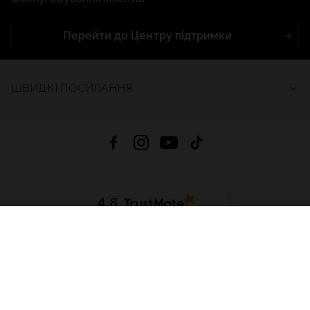
Перейти до Центру підтримки
ШВИДКІ ПОСИЛАННЯ
4.8
На основі
2683
відгуків
за весь час
Завантажити додаток:
App Store
Google Play
App Gallery