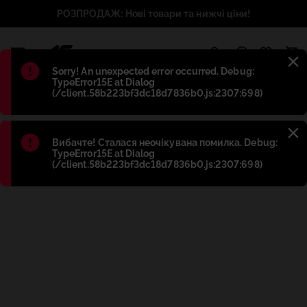
РОЗПРОДАЖ: Нові товари та нижчі ціни!
1
Błąd
:
Sorry! An unexpected error occurred. Debug:
TypeError15E at Dialog
(/client.58b223bf3dc18d7836b0.js:2307:698)
Błąd
:
Вибачте! Сталася неочікувана помилка. Debug:
TypeError15E at Dialog
(/client.58b223bf3dc18d7836b0.js:2307:698)