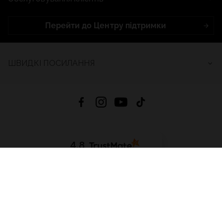
Перейти до Центру підтримки
ШВИДКІ ПОСИЛАННЯ
4.8
На основі
2685
відгуків
за весь час
Завантажити додаток:
App Store
Google Play
App Gallery