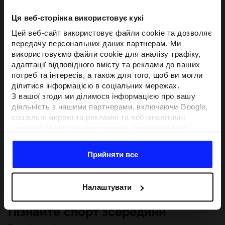
Ця веб-сторінка використовує кукі
Цей веб-сайт використовує файли cookie та дозволяє
передачу персональних даних партнерам. Ми
використовуємо файли cookie для аналізу трафіку,
адаптації відповідного вмісту та реклами до ваших
потреб та інтересів, а також для того, щоб ви могли
ділитися інформацією в соціальних мережах.
З вашої згоди ми ділимося інформацією про вашу
діяльність з нашими партнерами, включаючи Google,
соціальні мережі та рекламні та веб-аналітичні
компанії. Наші партнери можуть поєднувати цю
інформацію з іншою інформацією, яку ви надаєте за
межами цього веб-сайту, а також з даними, які вони
Прийняти все
отримують у результаті використання вами їхніх
послуг.З вашої згоди ми також можемо ділитися
вашою особистою інформацією з нашими партнерами
Налаштувати
з метою націлювання та покращення відображення
відповідної онлайн-реклами, проведення аналітики,
Пізнайте спорт зсередини
відповідності вмісту та вдосконалення рішень, які
пропонують наші партнери (наприклад, соціальні