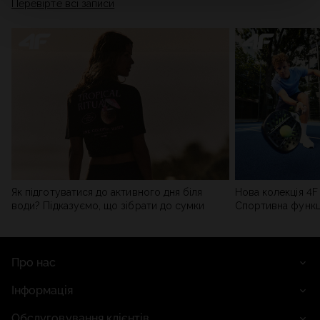
Перевірте всі записи
мережі). Детальну інформацію можна знайти в нашій
Політиці конфіденційності
та в розділі «Деталі».
Як підготуватися до активного дня біля
Нова колекція 4F 
води? Підказуємо, що зібрати до сумки
Спортивна функці
сучасним стилем
Про нас
Інформація
Обслуговування клієнтів