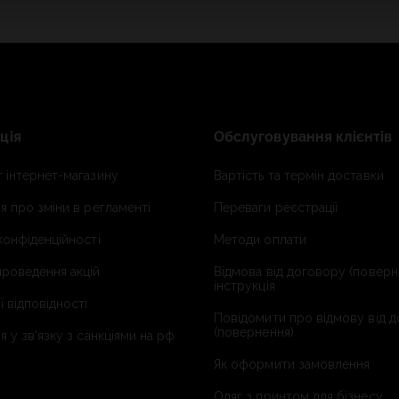
ція
Обслуговування клієнтів
 інтернет-магазину
Вартість та термін доставки
я про зміни в регламенті
Переваги реєстрації
конфіденційності
Методи оплати
роведення акцій
Відмова від договору (поверн
інструкція
ї відповідності
Повідомити про відмову від 
(повернення)
я у зв'язку з санкціями на рф
Як оформити замовлення
Одяг з принтом для бізнесу