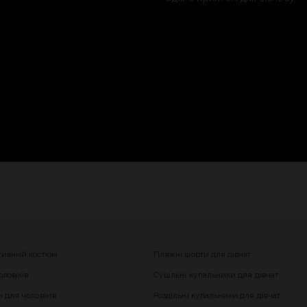
тивний костюм
Пляжні шорти для дівчат
ловіків
Суцільні купальники для дівчат
 для чоловіків
Роздільні купальники для дівчат