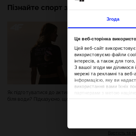
Пізнайте спорт зсередини
Згода
Ця веб-сторінка використо
Цей веб-сайт використовує
використовуємо файли cooki
інтересів, а також для тог
З вашої згоди ми ділимося
мережі та рекламні та веб-
інформацією, яку ви надаєт
використання вами їхніх п
Як підготуватися до активного дня
Нова колекція 4
партнерами з метою націлю
біля води? Підказуємо, що зібрати до
паделу. Спорти
відповідності вмісту та вд
Детальну інформацію можн
сумки
поєднується із
Вартість та т