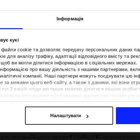
Інформація
вує кукі
 файли cookie та дозволяє передачу персональних даних п
e для аналізу трафіку, адаптації відповідного вмісту та ре
о, щоб ви могли ділитися інформацією в соціальних мережах.
 інформацією про вашу діяльність з нашими партнерами, вкл
аналітичні компанії. Наші партнери можуть поєднувати цю і
е за межами цього веб-сайту, а також з даними, які вони отр
ослуг.З вашої згоди ми також можемо ділитися вашою особи
F для тенісу та
Образи на фестиваль. Як одягнути
вання та покращення відображення відповідної онлайн-рекла
вна функціональність
на музичні фестивалі?
осконалення рішень, які пропонують наші партнери (наприклад
а знайти в нашій
Політиці конфіденційності
та в розділі «Д
 сучасним стилем
Налаштувати
ермін доставки
Знайти магазин
FAQ
B2B
Програма лояльно