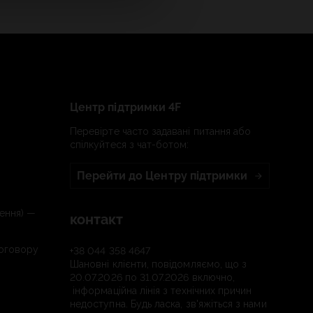
Центр підтримки 4F
Перевірте часто задавані питання або
спілкуйтеся з чат-ботом:
Перейти до Центру підтримки
ення) —
контакт
договору
+38 044 358 4647
Шановні клієнти, повідомляємо, що з
20.07.2026 по 31.07.2026 включно,
інформаційна лінія з технічних причин
недоступна. Будь ласка, зв'яжіться з нами