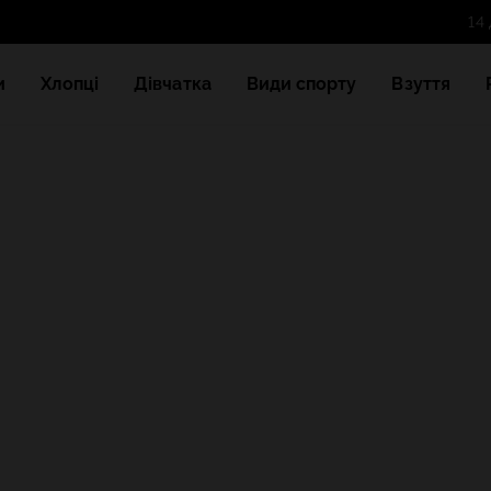
и
Хлопці
Дівчатка
Види спорту
Взуття