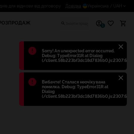
14 днів для відмови від договору
Довідка
Українська
/ UAH
РОЗПРОДАЖ
1
Błąd
:
Sorry! An unexpected error occurred.
Debug: TypeError31R at Dialog
(/client.58b223bf3dc18d7836b0.js:2307:698)
Błąd
:
Вибачте! Сталася неочікувана
помилка. Debug: TypeError31R at
Dialog
(/client.58b223bf3dc18d7836b0.js:2307:698)