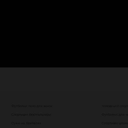
Футболки поло для жінок
Чоловічий спор
Спортивні бюстгальтери
Футболки для чо
Сукні на бретелях
Спортивні штани