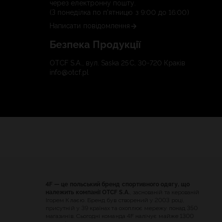
через електронну пошту.
(З понеділка по п'ятницю з 9:00 до 16:00)
Написати повідомлення
Безпека Продукції
OTCF S.A., вул. Saska 25C, 30-720 Краків
info@otcf.pl
4F — це польський бренд спортивного одягу, що
належить компанії OTCF S.A.
, заснованій та керованій
Ігорем Клаєю. Бренд був створений у 2003 році,
присутній у 39 країнах та охоплює мережу понад 350
магазинів. Сьогодні команда 4F налічує майже 1300