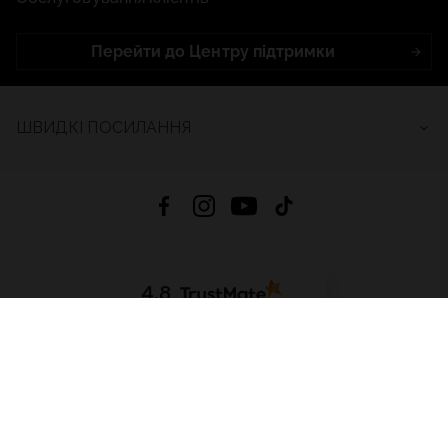
Перейти до Центру підтримки
ШВИДКІ ПОСИЛАННЯ
4.8
На основі
2685
відгуків
за весь час
Завантажити додаток:
App Store
Google Play
App Gallery