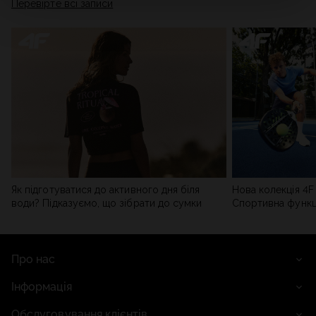
Перевірте всі записи
мережі). Детальну інформацію можна знайти в нашій
Політиці конфіденційності
та в розділі «Деталі».
Як підготуватися до активного дня біля
Нова колекція 4F 
води? Підказуємо, що зібрати до сумки
Спортивна функці
сучасним стилем
Про нас
Інформація
Обслуговування клієнтів