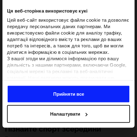
Ця веб-сторінка використовує кукі
Цей веб-сайт використовує файли cookie та дозволяє
передачу персональних даних партнерам. Ми
використовуємо файли cookie для аналізу трафіку,
адаптації відповідного вмісту та реклами до ваших
потреб та інтересів, а також для того, щоб ви могли
ділитися інформацією в соціальних мережах.
З вашої згоди ми ділимося інформацією про вашу
діяльність з нашими партнерами, включаючи Google,
соціальні мережі та рекламні та веб-аналітичні
компанії. Наші партнери можуть поєднувати цю
інформацію з іншою інформацією, яку ви надаєте за
межами цього веб-сайту, а також з даними, які вони
Прийняти все
отримують у результаті використання вами їхніх
послуг.З вашої згоди ми також можемо ділитися
вашою особистою інформацією з нашими партнерами
Налаштувати
з метою націлювання та покращення відображення
відповідної онлайн-реклами, проведення аналітики,
Пізнайте спорт зсередини
відповідності вмісту та вдосконалення рішень, які
пропонують наші партнери (наприклад, соціальні