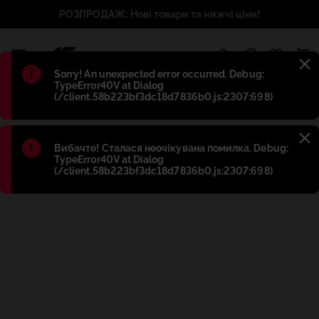
РОЗПРОДАЖ: Нові товари та нижчі ціни!
1
Błąd
:
Sorry! An unexpected error occurred. Debug:
TypeError40V at Dialog
(/client.58b223bf3dc18d7836b0.js:2307:698)
Błąd
:
Вибачте! Сталася неочікувана помилка. Debug:
TypeError40V at Dialog
(/client.58b223bf3dc18d7836b0.js:2307:698)