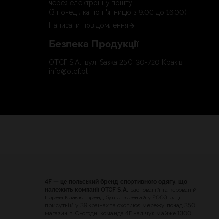
через електронну пошту.
(З понеділка по п'ятницю з 9:00 до 16:00)
Написати повідомлення
Безпека Продукції
OTCF S.A., вул. Saska 25C, 30-720 Краків
info@otcf.pl
4F — це польський бренд спортивного одягу, що
належить компанії OTCF S.A.
, заснованій та керованій
Ігорем Клаєю. Бренд був створений у 2003 році,
присутній у 39 країнах та охоплює мережу понад 350
магазинів. Сьогодні команда 4F налічує майже 1300