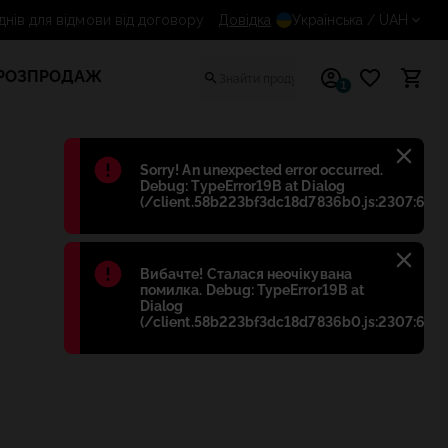
14 днів для відмови від договору
Довідка
Українська
/ UAH
РОЗПРОДАЖ
1
Błąd
:
Sorry! An unexpected error occurred.
Debug: TypeError19B at Dialog
(/client.58b223bf3dc18d7836b0.js:2307:698)
Błąd
:
Вибачте! Сталася неочікувана
помилка. Debug: TypeError19B at
Dialog
(/client.58b223bf3dc18d7836b0.js:2307:698)