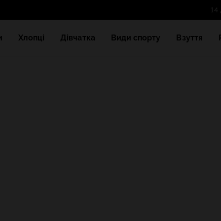
и
Хлопці
Дівчатка
Види спорту
Взуття