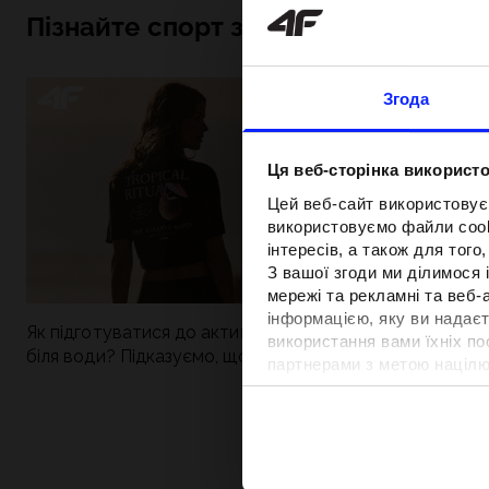
Пізнайте спорт зсередини
Згода
Ця веб-сторінка використо
Цей веб-сайт використовує
використовуємо файли cooki
інтересів, а також для тог
З вашої згоди ми ділимося
мережі та рекламні та веб-
інформацією, яку ви надаєт
Як підготуватися до активного дня
Нова колекція 4
використання вами їхніх п
біля води? Підказуємо, що зібрати до
паделу. Спорти
партнерами з метою націлю
сумки
поєднується із
відповідності вмісту та вд
Детальну інформацію можн
Вартість та т