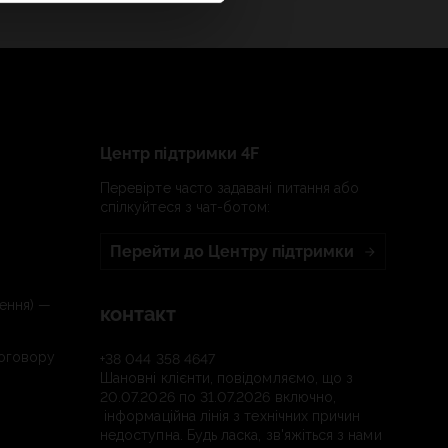
Центр підтримки 4F
Перевірте часто задавані питання або
спілкуйтеся з чат-ботом:
Перейти до Центру підтримки
ення) —
контакт
договору
+38 044 358 4647
Шановні клієнти, повідомляємо, що з
20.07.2026 по 31.07.2026 включно,
інформаційна лінія з технічних причин
недоступна. Будь ласка, зв'яжіться з нами