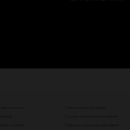
тивний костюм
Пляжні шорти для дівчат
ловіків
Суцільні купальники для дівчат
 для чоловіків
Роздільні купальники для дівчат