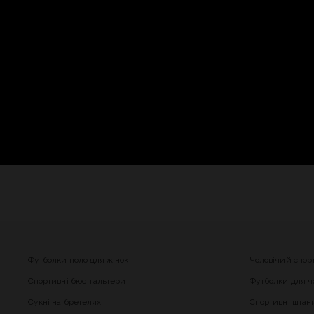
Футболки поло для жінок
Чоловічий спор
Спортивні бюстгальтери
Футболки для чо
Сукні на бретелях
Спортивні штани