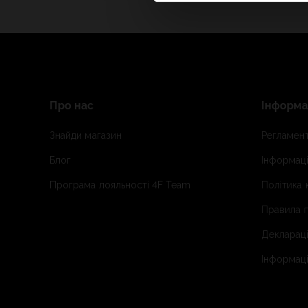
Про нас
Інформа
Знайди магазин
Регламент
Блог
Інформаці
Програма лояльності 4F Team
Політика 
Правила п
Деклараці
Інформаці