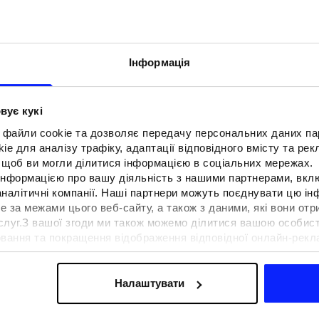
Інформація
вує кукі
 файли cookie та дозволяє передачу персональних даних п
e для аналізу трафіку, адаптації відповідного вмісту та ре
о, щоб ви могли ділитися інформацією в соціальних мережах.
 інформацією про вашу діяльність з нашими партнерами, вкл
аналітичні компанії. Наші партнери можуть поєднувати цю і
е за межами цього веб-сайту, а також з даними, які вони отр
F для тенісу та
Образи на фестиваль. Як одягнути
ослуг.З вашої згоди ми також можемо ділитися вашою особи
вна функціональність
на музичні фестивалі?
вання та покращення відображення відповідної онлайн-рекла
 сучасним стилем
осконалення рішень, які пропонують наші партнери (наприклад
а знайти в нашій
Політиці конфіденційності
та в розділі «Д
Налаштувати
ермін доставки
Знайти магазин
FAQ
B2B
Програма лояльно