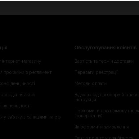
ція
Обслуговування клієнтів
 інтернет-магазину
Вартість та термін доставки
я про зміни в регламенті
Переваги реєстрації
конфіденційності
Методи оплати
роведення акцій
Відмова від договору (поверн
інструкція
ї відповідності
Повідомити про відмову від 
(повернення)
я у зв'язку з санкціями на рф
Як оформити замовлення
Одяг з принтом для бізнесу