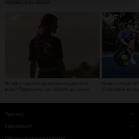
Перевірте всі записи
мережі). Детальну інформацію можна знайти в нашій
Політиці конфіденційності
та в розділі «Деталі».
Як підготуватися до активного дня біля
Нова колекція 4F 
води? Підказуємо, що зібрати до сумки
Спортивна функці
сучасним стилем
Про нас
Інформація
Обслуговування клієнтів