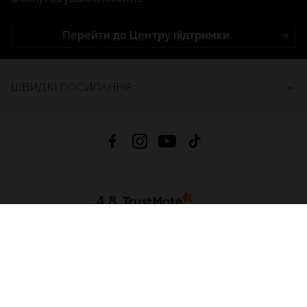
Перейти до Центру підтримки
ШВИДКІ ПОСИЛАННЯ
4.8
На основі
2684
відгуків
за весь час
Завантажити додаток:
App Store
Google Play
App Gallery