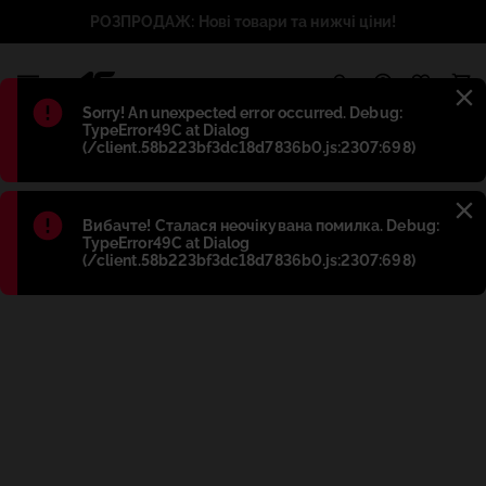
РОЗПРОДАЖ: Нові товари та нижчі ціни!
1
Błąd
:
Sorry! An unexpected error occurred. Debug:
TypeError49C at Dialog
(/client.58b223bf3dc18d7836b0.js:2307:698)
Błąd
:
Вибачте! Сталася неочікувана помилка. Debug:
TypeError49C at Dialog
(/client.58b223bf3dc18d7836b0.js:2307:698)