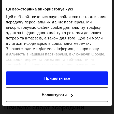
Ця веб-сторінка використовує кукі
Цей веб-сайт використовує файли cookie та дозволяє
передачу персональних даних партнерам. Ми
використовуємо файли cookie для аналізу трафіку,
адаптації відповідного вмісту та реклами до ваших
потреб та інтересів, а також для того, щоб ви могли
ділитися інформацією в соціальних мережах.
З вашої згоди ми ділимося інформацією про вашу
діяльність з нашими партнерами, включаючи Google,
соціальні мережі та рекламні та веб-аналітичні
компанії. Наші партнери можуть поєднувати цю
інформацію з іншою інформацією, яку ви надаєте за
межами цього веб-сайту, а також з даними, які вони
Прийняти все
отримують у результаті використання вами їхніх
послуг.З вашої згоди ми також можемо ділитися
вашою особистою інформацією з нашими партнерами
Налаштувати
з метою націлювання та покращення відображення
відповідної онлайн-реклами, проведення аналітики,
Пізнайте спорт зсередини
відповідності вмісту та вдосконалення рішень, які
пропонують наші партнери (наприклад, соціальні