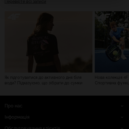
Перевірте всі записи
мережі). Детальну інформацію можна знайти в нашій
Політиці конфіденційності
та в розділі «Деталі».
Як підготуватися до активного дня біля
Нова колекція 4F 
води? Підказуємо, що зібрати до сумки
Спортивна функці
сучасним стилем
Про нас
Інформація
Обслуговування клієнтів