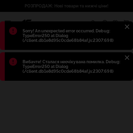
РОЗПРОДАЖ: Нові товари та нижчі ціни!
1
Błąd
:
Sorry! An unexpected error occurred. Debug:
TypeError250 at Dialog
(/client.db1e8d95c0cde68b84af.js:2307:698)
Błąd
:
Вибачте! Сталася неочікувана помилка. Debug:
TypeError250 at Dialog
(/client.db1e8d95c0cde68b84af.js:2307:698)