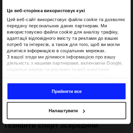
Ця веб-сторінка використовує кукі
Цей веб-сайт використовує файли cookie та дозволяє
передачу персональних даних партнерам. Ми
використовуємо файли cookie для аналізу трафіку,
адаптації відповідного вмісту та реклами до ваших
потреб та інтересів, а також для того, щоб ви могли
ділитися інформацією в соціальних мережах.
З вашої згоди ми ділимося інформацією про вашу
діяльність з нашими партнерами, включаючи Google,
соціальні мережі та рекламні та веб-аналітичні
компанії. Наші партнери можуть поєднувати цю
інформацію з іншою інформацією, яку ви надаєте за
межами цього веб-сайту, а також з даними, які вони
Прийняти все
отримують у результаті використання вами їхніх
послуг.З вашої згоди ми також можемо ділитися
вашою особистою інформацією з нашими партнерами
Налаштувати
з метою націлювання та покращення відображення
відповідної онлайн-реклами, проведення аналітики,
Пізнайте спорт зсередини
відповідності вмісту та вдосконалення рішень, які
пропонують наші партнери (наприклад, соціальні