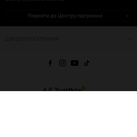
Перейти до Центру підтримки
ШВИДКІ ПОСИЛАННЯ
4.8
На основі
2683
відгуків
за весь час
Завантажити додаток:
App Store
Google Play
App Gallery