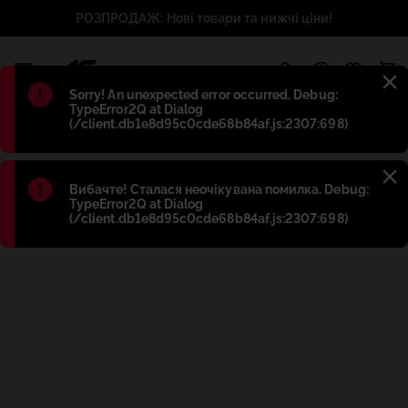
РОЗПРОДАЖ: Нові товари та нижчі ціни!
1
Błąd
:
Sorry! An unexpected error occurred. Debug:
TypeError2Q at Dialog
(/client.db1e8d95c0cde68b84af.js:2307:698)
Błąd
:
Вибачте! Сталася неочікувана помилка. Debug:
TypeError2Q at Dialog
(/client.db1e8d95c0cde68b84af.js:2307:698)