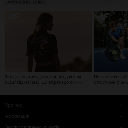
Перевірте всі записи
мережі). Детальну інформацію можна знайти в нашій
Політиці конфіденційності
та в розділі «Деталі».
Як підготуватися до активного дня біля
Нова колекція 4F 
води? Підказуємо, що зібрати до сумки
Спортивна функці
сучасним стилем
Про нас
Інформація
Обслуговування клієнтів