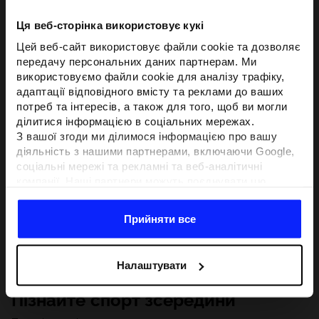
Ця веб-сторінка використовує кукі
Цей веб-сайт використовує файли cookie та дозволяє
передачу персональних даних партнерам. Ми
використовуємо файли cookie для аналізу трафіку,
адаптації відповідного вмісту та реклами до ваших
потреб та інтересів, а також для того, щоб ви могли
ділитися інформацією в соціальних мережах.
З вашої згоди ми ділимося інформацією про вашу
діяльність з нашими партнерами, включаючи Google,
соціальні мережі та рекламні та веб-аналітичні
компанії. Наші партнери можуть поєднувати цю
інформацію з іншою інформацією, яку ви надаєте за
межами цього веб-сайту, а також з даними, які вони
Прийняти все
отримують у результаті використання вами їхніх
послуг.З вашої згоди ми також можемо ділитися
вашою особистою інформацією з нашими партнерами
Налаштувати
з метою націлювання та покращення відображення
відповідної онлайн-реклами, проведення аналітики,
Пізнайте спорт зсередини
відповідності вмісту та вдосконалення рішень, які
пропонують наші партнери (наприклад, соціальні