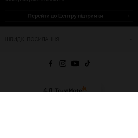
Перейти до Центру підтримки
ШВИДКІ ПОСИЛАННЯ
4.8
На основі
2683
відгуків
за весь час
Завантажити додаток:
App Store
Google Play
App Gallery