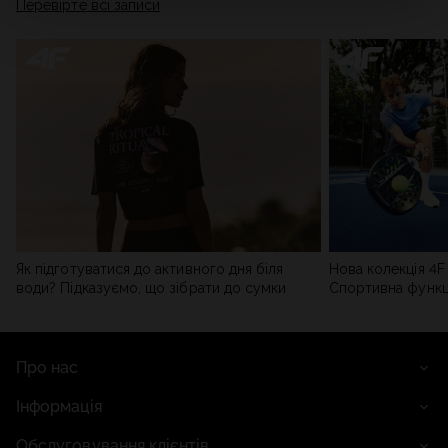
Перевірте всі записи
мережі). Детальну інформацію можна знайти в нашій
Політиці конфіденційності
та в розділі «Деталі».
Як підготуватися до активного дня біля
Нова колекція 4F 
води? Підказуємо, що зібрати до сумки
Спортивна функці
сучасним стилем
Про нас
Інформація
Обслуговування клієнтів