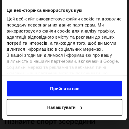
Ця веб-сторінка використовує кукі
Цей веб-сайт використовує файли cookie та дозволяє
передачу персональних даних партнерам. Ми
використовуємо файли cookie для аналізу трафіку,
адаптації відповідного вмісту та реклами до ваших
потреб та інтересів, а також для того, щоб ви могли
ділитися інформацією в соціальних мережах.
З вашої згоди ми ділимося інформацією про вашу
діяльність з нашими партнерами, включаючи Google,
соціальні мережі та рекламні та веб-аналітичні
компанії. Наші партнери можуть поєднувати цю
інформацію з іншою інформацією, яку ви надаєте за
межами цього веб-сайту, а також з даними, які вони
Прийняти все
отримують у результаті використання вами їхніх
послуг.З вашої згоди ми також можемо ділитися
вашою особистою інформацією з нашими партнерами
Налаштувати
з метою націлювання та покращення відображення
відповідної онлайн-реклами, проведення аналітики,
Пізнайте спорт зсередини
відповідності вмісту та вдосконалення рішень, які
пропонують наші партнери (наприклад, соціальні