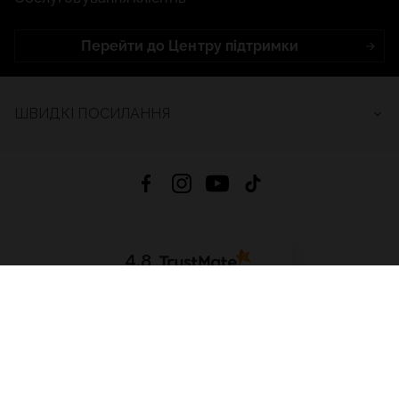
Перейти до Центру підтримки
ШВИДКІ ПОСИЛАННЯ
4.8
На основі
2684
відгуків
за весь час
Завантажити додаток:
App Store
Google Play
App Gallery