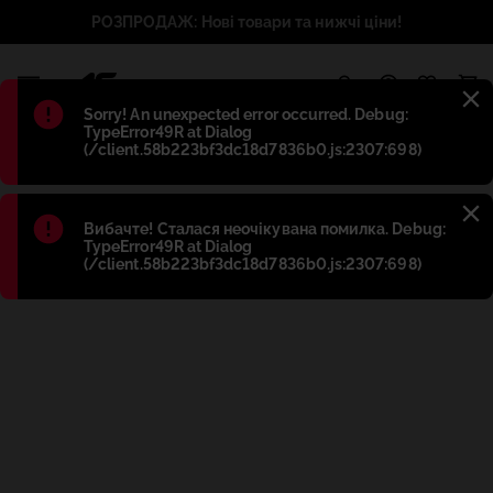
РОЗПРОДАЖ: Нові товари та нижчі ціни!
1
Błąd
:
Sorry! An unexpected error occurred. Debug:
TypeError49R at Dialog
(/client.58b223bf3dc18d7836b0.js:2307:698)
Błąd
:
Вибачте! Сталася неочікувана помилка. Debug:
TypeError49R at Dialog
(/client.58b223bf3dc18d7836b0.js:2307:698)