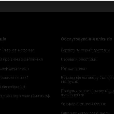
ція
Обслуговування клієнтів
 інтернет-магазину
Вартість та термін доставки
я про зміни в регламенті
Переваги реєстрації
конфіденційності
Методи оплати
роведення акцій
Відмова від договору (поверн
інструкція
ї відповідності
Повідомити про відмову від 
(повернення)
я у зв'язку з санкціями на рф
Як оформити замовлення
Одяг з принтом для бізнесу