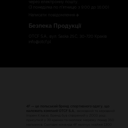
через електронну пошту.
(З понеділка по п'ятницю з 9:00 до 16:00)
Написати повідомлення
Безпека Продукції
OTCF S.A., вул. Saska 25C, 30-720 Краків
info@otcf.pl
4F — це польський бренд спортивного одягу, що
належить компанії OTCF S.A.
, заснованій та керованій
Ігорем Клаєю. Бренд був створений у 2003 році,
присутній у 39 країнах та охоплює мережу понад 350
магазинів. Сьогодні команда 4F налічує майже 1300