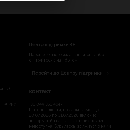
Центр підтримки 4F
Перевірте часто задавані питання або
спілкуйтеся з чат-ботом:
Перейти до Центру підтримки
ення) —
контакт
договору
+38 044 358 4647
Шановні клієнти, повідомляємо, що з
20.07.2026 по 31.07.2026 включно,
інформаційна лінія з технічних причин
недоступна. Будь ласка, зв'яжіться з нами