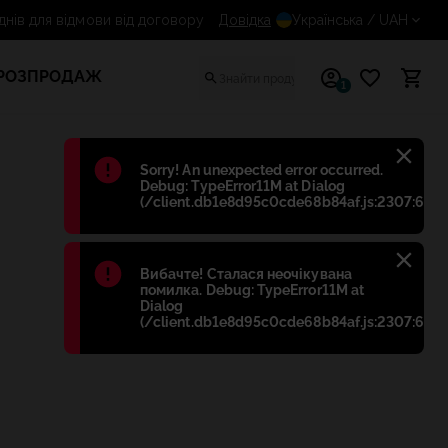
14 днів для відмови від договору
Довідка
Українська
/ UAH
РОЗПРОДАЖ
1
Błąd
:
Sorry! An unexpected error occurred.
Debug: TypeError11M at Dialog
(/client.db1e8d95c0cde68b84af.js:2307:698)
Błąd
:
Вибачте! Сталася неочікувана
помилка. Debug: TypeError11M at
Dialog
(/client.db1e8d95c0cde68b84af.js:2307:698)