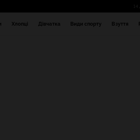
и
Хлопці
Дівчатка
Види спорту
Взуття