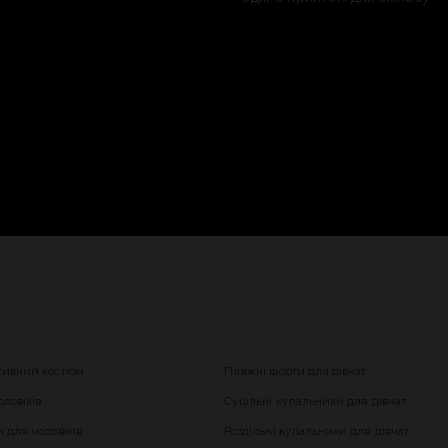
тивний костюм
Пляжні шорти для дівчат
ловіків
Суцільні купальники для дівчат
 для чоловіків
Роздільні купальники для дівчат