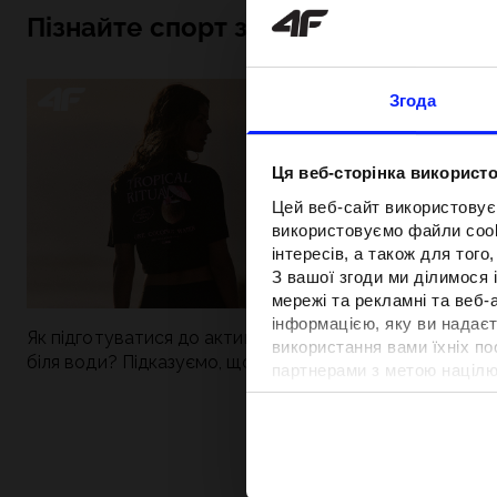
Пізнайте спорт зсередини
Згода
Ця веб-сторінка використо
Цей веб-сайт використовує
використовуємо файли cooki
інтересів, а також для тог
З вашої згоди ми ділимося
мережі та рекламні та веб-
інформацією, яку ви надаєт
Як підготуватися до активного дня
Нова колекція 4
використання вами їхніх п
біля води? Підказуємо, що зібрати до
паделу. Спорти
партнерами з метою націлю
сумки
поєднується із
відповідності вмісту та вд
Детальну інформацію можн
Вартість та т