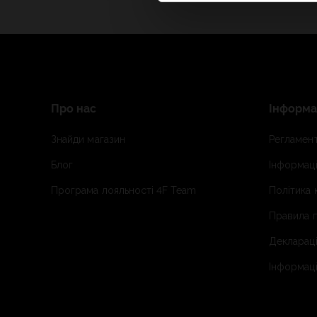
Про нас
Інформа
Знайди магазин
Регламент
Блог
Інформаці
Програма лояльності 4F Team
Політика 
Правила п
Деклараці
Інформаці