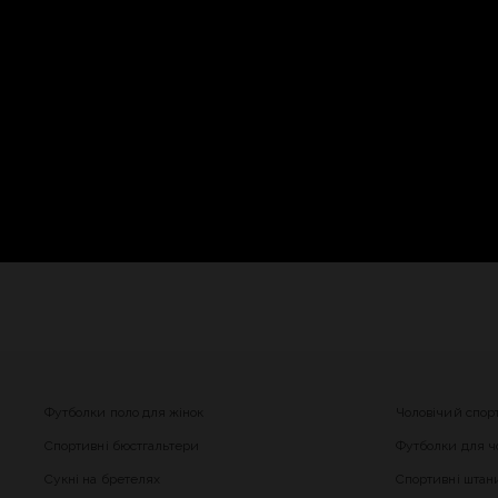
Футболки поло для жінок
Чоловічий спор
Спортивні бюстгальтери
Футболки для чо
Сукні на бретелях
Спортивні штани