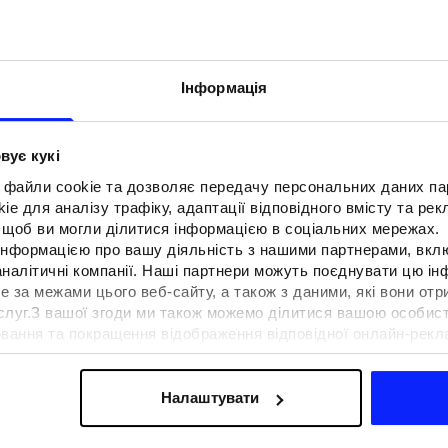
Інформація
вує кукі
 файли cookie та дозволяє передачу персональних даних п
e для аналізу трафіку, адаптації відповідного вмісту та ре
о, щоб ви могли ділитися інформацією в соціальних мережах.
 інформацією про вашу діяльність з нашими партнерами, вкл
аналітичні компанії. Наші партнери можуть поєднувати цю і
е за межами цього веб-сайту, а також з даними, які вони отр
F для тенісу та
Образи на фестиваль. Як одягнути
ослуг.З вашої згоди ми також можемо ділитися вашою особи
вна функціональність
на музичні фестивалі?
вання та покращення відображення відповідної онлайн-рекла
 сучасним стилем
осконалення рішень, які пропонують наші партнери (наприклад
а знайти в нашій
Політиці конфіденційності
та в розділі «Д
Налаштувати
ермін доставки
Знайти магазин
FAQ
B2B
Програма лояльно