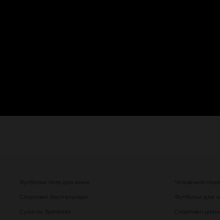
Футболки поло для жінок
Чоловічий спор
Спортивні бюстгальтери
Футболки для чо
Сукні на бретелях
Спортивні штани