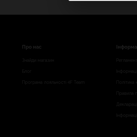
Про нас
Інформа
Знайди магазин
Регламент
Блог
Інформаці
Програма лояльності 4F Team
Політика 
Правила п
Деклараці
Інформаці