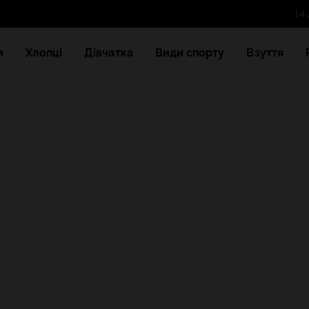
и
Хлопці
Дівчатка
Види спорту
Взуття