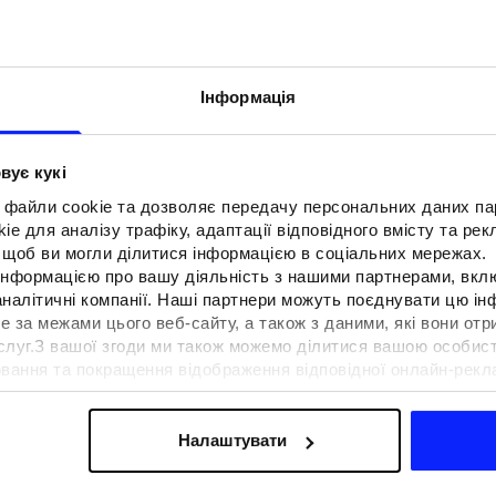
Інформація
вує кукі
 файли cookie та дозволяє передачу персональних даних п
e для аналізу трафіку, адаптації відповідного вмісту та ре
о, щоб ви могли ділитися інформацією в соціальних мережах.
 інформацією про вашу діяльність з нашими партнерами, вкл
аналітичні компанії. Наші партнери можуть поєднувати цю і
е за межами цього веб-сайту, а також з даними, які вони отр
F для тенісу та
Образи на фестиваль. Як одягнути
ослуг.З вашої згоди ми також можемо ділитися вашою особи
вна функціональність
на музичні фестивалі?
вання та покращення відображення відповідної онлайн-рекла
 сучасним стилем
осконалення рішень, які пропонують наші партнери (наприклад
а знайти в нашій
Політиці конфіденційності
та в розділі «Д
Налаштувати
ермін доставки
Знайти магазин
FAQ
B2B
Програма лояльно