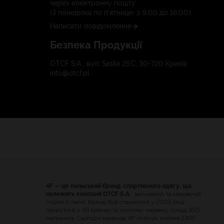
через електронну пошту.
(З понеділка по п'ятницю з 9:00 до 16:00)
Написати повідомлення
Безпека Продукції
OTCF S.A., вул. Saska 25C, 30-720 Краків
info@otcf.pl
4F — це польський бренд спортивного одягу, що
належить компанії OTCF S.A.
, заснованій та керованій
Ігорем Клаєю. Бренд був створений у 2003 році,
присутній у 39 країнах та охоплює мережу понад 350
магазинів. Сьогодні команда 4F налічує майже 1300