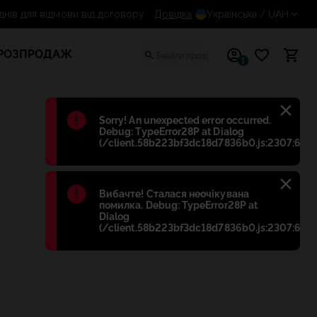
14 днів для відмови від договору
Довідка
Українська
/ UAH
РОЗПРОДАЖ
1
Błąd
:
Sorry! An unexpected error occurred.
Debug: TypeError28P at Dialog
(/client.58b223bf3dc18d7836b0.js:2307:698)
Błąd
:
Вибачте! Сталася неочікувана
помилка. Debug: TypeError28P at
Dialog
(/client.58b223bf3dc18d7836b0.js:2307:698)