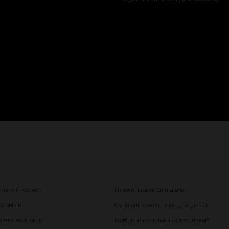
тивний костюм
Пляжні шорти для дівчат
ловіків
Суцільні купальники для дівчат
 для чоловіків
Роздільні купальники для дівчат