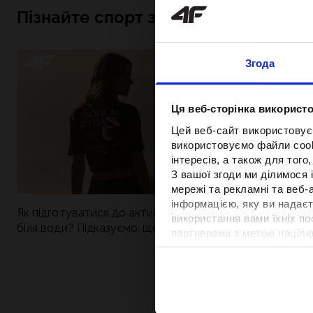
Пізнайте спорт зсередини
Згода
Ця веб-сторінка використо
Цей веб-сайт використовує
використовуємо файли cooki
інтересів, а також для тог
З вашої згоди ми ділимося
мережі та рекламні та веб-
інформацією, яку ви надаєт
Як підготуватися до активного дня
Нова колекція 4
використання вами їхніх п
біля води? Підказуємо, що зібрати до
паделу. Спорти
партнерами з метою націлю
сумки
поєднується із
відповідності вмісту та вд
Детальну інформацію можн
Вартість та т