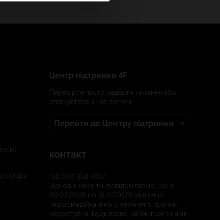
Центр підтримки 4F
Перевірте часто задавані питання або
спілкуйтеся з чат-ботом:
Перейти до Центру підтримки
ення) —
контакт
договору
+38 044 358 4647
Шановні клієнти, повідомляємо, що з
20.07.2026 по 31.07.2026 включно,
інформаційна лінія з технічних причин
недоступна. Будь ласка, зв'яжіться з нами