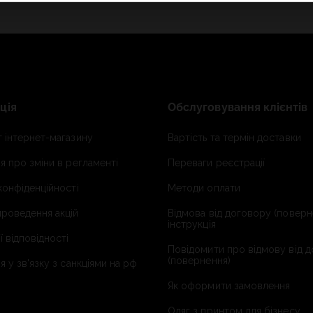
ція
Обслуговування клієнтів
 інтернет-магазину
Вартість та термін доставки
я про зміни в регламенті
Переваги реєстрації
конфіденційності
Методи оплати
роведення акцій
Відмова від договору (поверн
інструкція
ї відповідності
Повідомити про відмову від 
(повернення)
я у зв'язку з санкціями на рф
Як оформити замовлення
Одяг з принтом для бізнесу