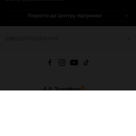
Перейти до Центру підтримки
ШВИДКІ ПОСИЛАННЯ
4.8
На основі
2686
відгуків
за весь час
Завантажити додаток:
App Store
Google Play
App Gallery