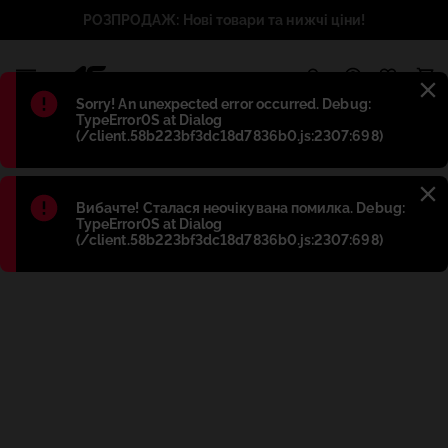
РОЗПРОДАЖ: Нові товари та нижчі ціни!
1
Błąd
:
Sorry! An unexpected error occurred. Debug:
TypeError0S at Dialog
(/client.58b223bf3dc18d7836b0.js:2307:698)
Błąd
:
Вибачте! Сталася неочікувана помилка. Debug:
TypeError0S at Dialog
(/client.58b223bf3dc18d7836b0.js:2307:698)