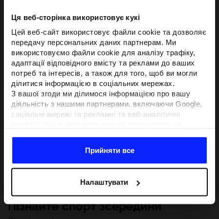
Ця веб-сторінка використовує кукі
Цей веб-сайт використовує файли cookie та дозволяє
передачу персональних даних партнерам. Ми
використовуємо файли cookie для аналізу трафіку,
адаптації відповідного вмісту та реклами до ваших
потреб та інтересів, а також для того, щоб ви могли
ділитися інформацією в соціальних мережах.
З вашої згоди ми ділимося інформацією про вашу
діяльність з нашими партнерами, включаючи Google,
соціальні мережі та рекламні та веб-аналітичні
компанії. Наші партнери можуть поєднувати цю
інформацію з іншою інформацією, яку ви надаєте за
межами цього веб-сайту, а також з даними, які вони
Прийняти все
отримують у результаті використання вами їхніх
послуг.З вашої згоди ми також можемо ділитися
вашою особистою інформацією з нашими партнерами
Налаштувати
з метою націлювання та покращення відображення
відповідної онлайн-реклами, проведення аналітики,
Пізнайте спорт зсередини
відповідності вмісту та вдосконалення рішень, які
пропонують наші партнери (наприклад, соціальні