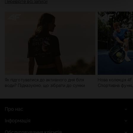
Перевірте всі записи
мережі). Детальну інформацію можна знайти в нашій
Політиці конфіденційності
та в розділі «Деталі».
Як підготуватися до активного дня біля
Нова колекція 4F 
води? Підказуємо, що зібрати до сумки
Спортивна функці
сучасним стилем
Про нас
Інформація
Обслуговування клієнтів