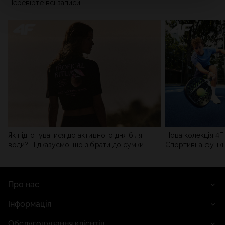
Перевірте всі записи
мережі). Детальну інформацію можна знайти в нашій
Політиці конфіденційності
та в розділі «Деталі».
Як підготуватися до активного дня біля
Нова колекція 4F 
води? Підказуємо, що зібрати до сумки
Спортивна функці
сучасним стилем
Про нас
Інформація
Обслуговування клієнтів