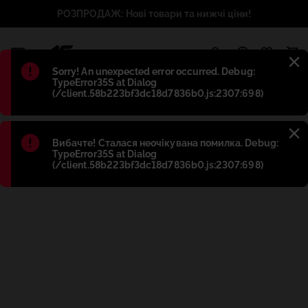
РОЗПРОДАЖ: Нові товари та нижчі ціни!
1
Błąd
:
Sorry! An unexpected error occurred. Debug:
TypeError35S at Dialog
(/client.58b223bf3dc18d7836b0.js:2307:698)
Błąd
:
Вибачте! Сталася неочікувана помилка. Debug:
TypeError35S at Dialog
(/client.58b223bf3dc18d7836b0.js:2307:698)