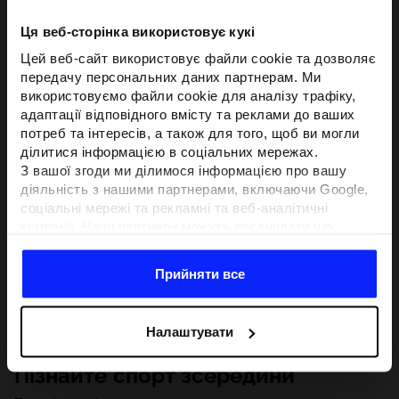
Ця веб-сторінка використовує кукі
Цей веб-сайт використовує файли cookie та дозволяє
передачу персональних даних партнерам. Ми
використовуємо файли cookie для аналізу трафіку,
адаптації відповідного вмісту та реклами до ваших
потреб та інтересів, а також для того, щоб ви могли
ділитися інформацією в соціальних мережах.
З вашої згоди ми ділимося інформацією про вашу
діяльність з нашими партнерами, включаючи Google,
соціальні мережі та рекламні та веб-аналітичні
компанії. Наші партнери можуть поєднувати цю
інформацію з іншою інформацією, яку ви надаєте за
межами цього веб-сайту, а також з даними, які вони
Прийняти все
отримують у результаті використання вами їхніх
послуг.З вашої згоди ми також можемо ділитися
вашою особистою інформацією з нашими партнерами
Налаштувати
з метою націлювання та покращення відображення
відповідної онлайн-реклами, проведення аналітики,
Пізнайте спорт зсередини
відповідності вмісту та вдосконалення рішень, які
пропонують наші партнери (наприклад, соціальні