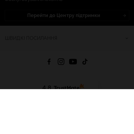
Перейти до Центру підтримки
ШВИДКІ ПОСИЛАННЯ
4.8
На основі
2689
відгуків
за весь час
Завантажити додаток:
App Store
Google Play
App Gallery