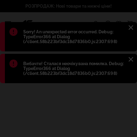
РОЗПРОДАЖ: Нові товари та нижчі ціни!
1
Błąd
:
Sorry! An unexpected error occurred. Debug:
TypeError366 at Dialog
(/client.58b223bf3dc18d7836b0.js:2307:698)
Błąd
:
Вибачте! Сталася неочікувана помилка. Debug:
TypeError366 at Dialog
(/client.58b223bf3dc18d7836b0.js:2307:698)