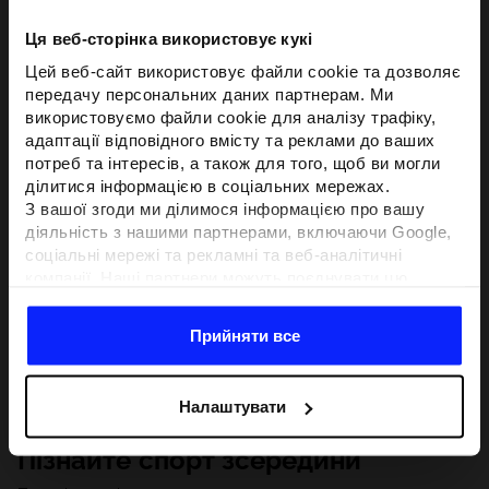
Ця веб-сторінка використовує кукі
Цей веб-сайт використовує файли cookie та дозволяє
передачу персональних даних партнерам. Ми
використовуємо файли cookie для аналізу трафіку,
адаптації відповідного вмісту та реклами до ваших
потреб та інтересів, а також для того, щоб ви могли
ділитися інформацією в соціальних мережах.
З вашої згоди ми ділимося інформацією про вашу
діяльність з нашими партнерами, включаючи Google,
соціальні мережі та рекламні та веб-аналітичні
компанії. Наші партнери можуть поєднувати цю
інформацію з іншою інформацією, яку ви надаєте за
межами цього веб-сайту, а також з даними, які вони
Прийняти все
отримують у результаті використання вами їхніх
послуг.З вашої згоди ми також можемо ділитися
вашою особистою інформацією з нашими партнерами
Налаштувати
з метою націлювання та покращення відображення
відповідної онлайн-реклами, проведення аналітики,
Пізнайте спорт зсередини
відповідності вмісту та вдосконалення рішень, які
пропонують наші партнери (наприклад, соціальні