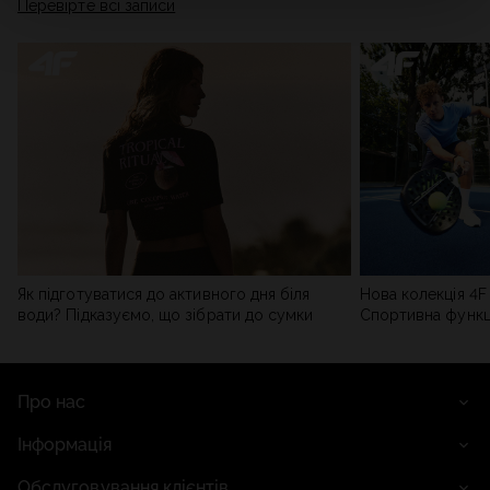
Перевірте всі записи
мережі). Детальну інформацію можна знайти в нашій
Політиці конфіденційності
та в розділі «Деталі».
Як підготуватися до активного дня біля
Нова колекція 4F 
води? Підказуємо, що зібрати до сумки
Спортивна функці
сучасним стилем
Про нас
Інформація
Обслуговування клієнтів