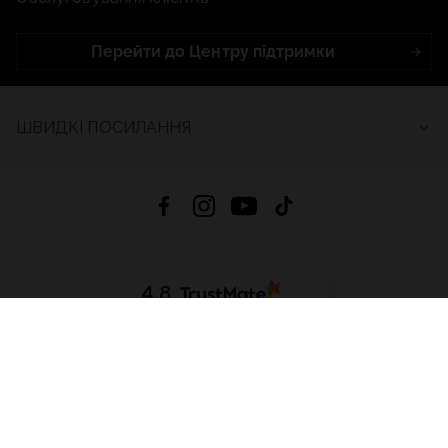
Перейти до Центру підтримки
ШВИДКІ ПОСИЛАННЯ
4.8
На основі
2686
відгуків
за весь час
Завантажити додаток:
App Store
Google Play
App Gallery