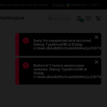
14 днів для відмови від договору
Довідка
Українська
/ UAH
РОЗПРОДАЖ
1
Błąd
:
Sorry! An unexpected error occurred.
Debug: TypeError28K at Dialog
(/client.db1e8d95c0cde68b84af.js:2307:698)
Błąd
:
Вибачте! Сталася неочікувана
помилка. Debug: TypeError28K at
Dialog
(/client.db1e8d95c0cde68b84af.js:2307:698)