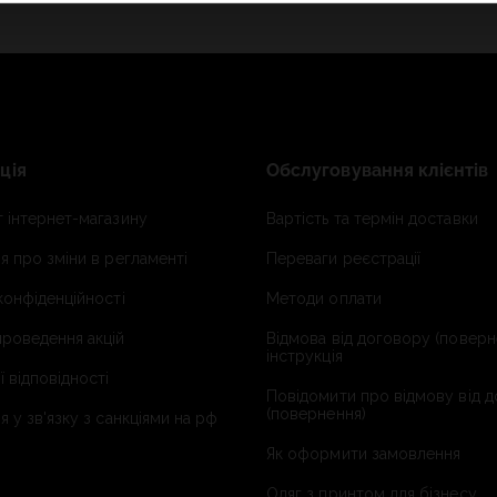
ція
Обслуговування клієнтів
 інтернет-магазину
Вартість та термін доставки
я про зміни в регламенті
Переваги реєстрації
конфіденційності
Методи оплати
роведення акцій
Відмова від договору (поверн
інструкція
ї відповідності
Повідомити про відмову від 
(повернення)
я у зв'язку з санкціями на рф
Як оформити замовлення
Одяг з принтом для бізнесу