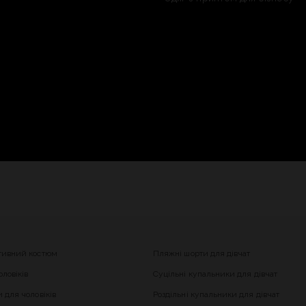
тивний костюм
Пляжні шорти для дівчат
ловіків
Суцільні купальники для дівчат
 для чоловіків
Роздільні купальники для дівчат