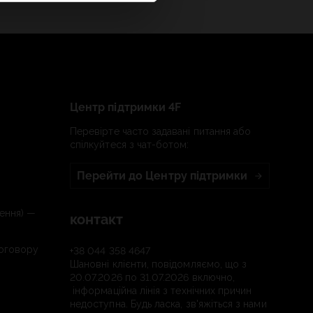
Центр підтримки 4F
Перевірте часто задавані питання або
спілкуйтеся з чат-ботом:
Перейти до Центру підтримки
ення) —
контакт
договору
+38 044 358 4647
Шановні клієнти, повідомляємо, що з
20.07.2026 по 31.07.2026 включно,
інформаційна лінія з технічних причин
недоступна. Будь ласка, зв'яжіться з нами