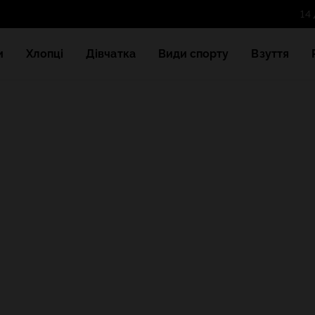
и
Хлопці
Дівчатка
Види спорту
Взуття