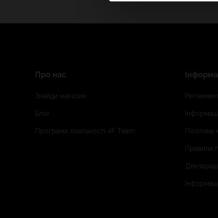
Про нас
Інформа
Знайди магазин
Регламент
Блог
Інформаці
Програма лояльності 4F Team
Політика 
Правила п
Деклараці
Інформаці