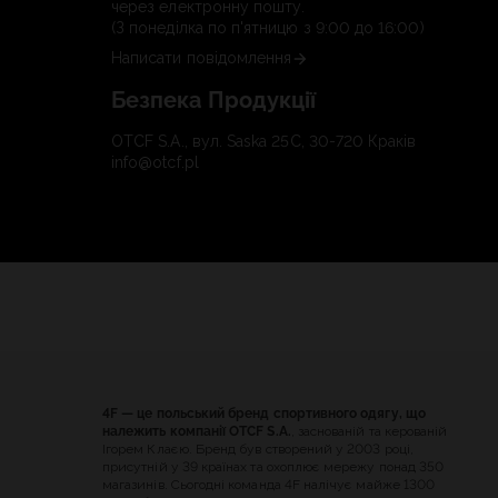
через електронну пошту.
(З понеділка по п'ятницю з 9:00 до 16:00)
Написати повідомлення
Безпека Продукції
OTCF S.A., вул. Saska 25C, 30-720 Краків
info@otcf.pl
4F — це польський бренд спортивного одягу, що
належить компанії OTCF S.A.
, заснованій та керованій
Ігорем Клаєю. Бренд був створений у 2003 році,
присутній у 39 країнах та охоплює мережу понад 350
магазинів. Сьогодні команда 4F налічує майже 1300