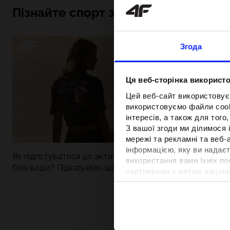
Пізнайте спорт зсередини
Згода
Ця веб-сторінка використо
Цей веб-сайт використовує
використовуємо файли cooki
інтересів, а також для тог
З вашої згоди ми ділимося
мережі та рекламні та веб-
інформацією, яку ви надаєт
Як підготуватися до активного дня
Нова колекція 4
використання вами їхніх п
біля води? Підказуємо, що зібрати до
паделу. Спорти
партнерами з метою націлю
сумки
поєднується із
відповідності вмісту та вд
Детальну інформацію можн
Вартість та т