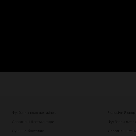
Футболки поло для жінок
Чоловічий спор
Спортивні бюстгальтери
Футболки для чо
Сукні на бретелях
Спортивні штани