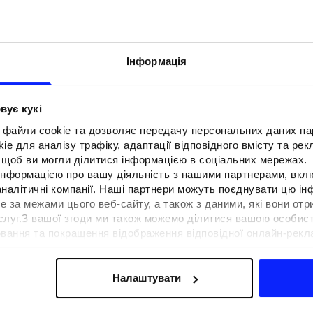
Інформація
вує кукі
 файли cookie та дозволяє передачу персональних даних п
e для аналізу трафіку, адаптації відповідного вмісту та ре
о, щоб ви могли ділитися інформацією в соціальних мережах.
 інформацією про вашу діяльність з нашими партнерами, вкл
аналітичні компанії. Наші партнери можуть поєднувати цю і
е за межами цього веб-сайту, а також з даними, які вони отр
F для тенісу та
Образи на фестиваль. Як одягнути
ослуг.З вашої згоди ми також можемо ділитися вашою особи
вна функціональність
на музичні фестивалі?
вання та покращення відображення відповідної онлайн-рекла
 сучасним стилем
осконалення рішень, які пропонують наші партнери (наприклад
а знайти в нашій
Політиці конфіденційності
та в розділі «Д
Налаштувати
ермін доставки
Знайти магазин
FAQ
B2B
Програма лояльно