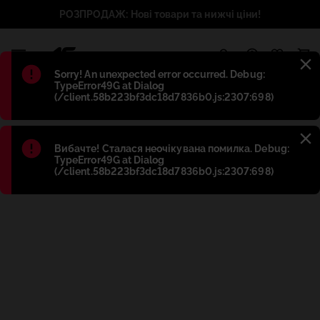
РОЗПРОДАЖ: Нові товари та нижчі ціни!
1
Błąd
:
Sorry! An unexpected error occurred. Debug:
TypeError49G at Dialog
(/client.58b223bf3dc18d7836b0.js:2307:698)
Błąd
:
Вибачте! Сталася неочікувана помилка. Debug:
TypeError49G at Dialog
(/client.58b223bf3dc18d7836b0.js:2307:698)