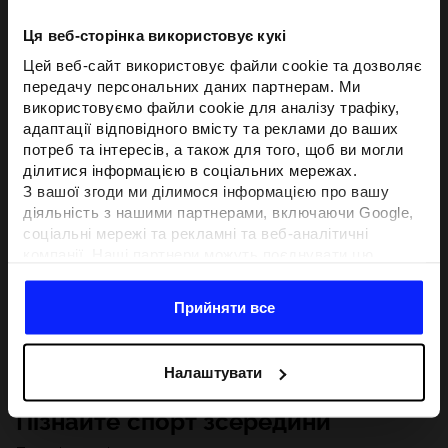
Ця веб-сторінка використовує кукі
Цей веб-сайт використовує файли cookie та дозволяє
передачу персональних даних партнерам. Ми
використовуємо файли cookie для аналізу трафіку,
адаптації відповідного вмісту та реклами до ваших
потреб та інтересів, а також для того, щоб ви могли
ділитися інформацією в соціальних мережах.
З вашої згоди ми ділимося інформацією про вашу
діяльність з нашими партнерами, включаючи Google,
соціальні мережі та рекламні та веб-аналітичні
компанії. Наші партнери можуть поєднувати цю
інформацію з іншою інформацією, яку ви надаєте за
межами цього веб-сайту, а також з даними, які вони
Прийняти все
отримують у результаті використання вами їхніх
послуг.З вашої згоди ми також можемо ділитися
вашою особистою інформацією з нашими партнерами
Налаштувати
з метою націлювання та покращення відображення
відповідної онлайн-реклами, проведення аналітики,
Пізнайте спорт зсередини
відповідності вмісту та вдосконалення рішень, які
пропонують наші партнери (наприклад, соціальні