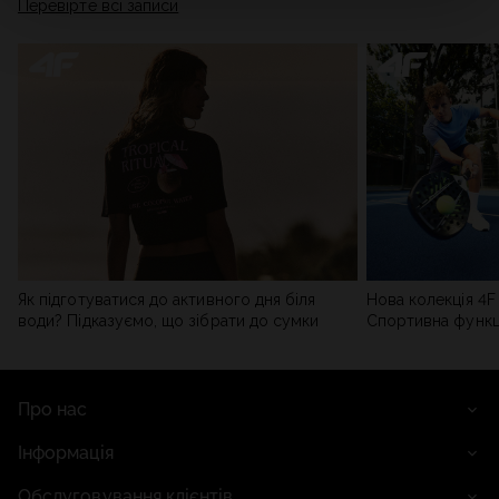
Перевірте всі записи
мережі). Детальну інформацію можна знайти в нашій
Політиці конфіденційності
та в розділі «Деталі».
Як підготуватися до активного дня біля
Нова колекція 4F 
води? Підказуємо, що зібрати до сумки
Спортивна функці
сучасним стилем
Про нас
Інформація
Обслуговування клієнтів