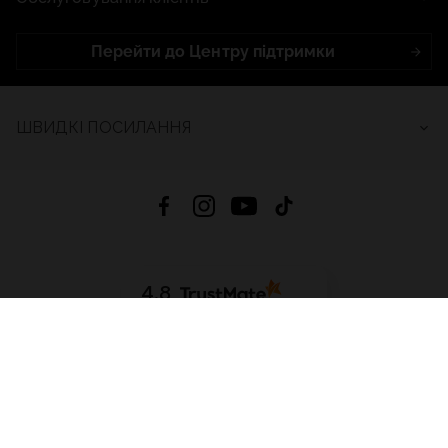
Перейти до Центру підтримки
ШВИДКІ ПОСИЛАННЯ
4.8
На основі
2685
відгуків
за весь час
Завантажити додаток:
App Store
Google Play
App Gallery