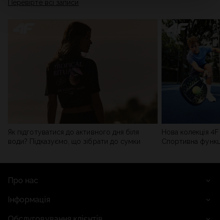
Перевірте всі записи
мережі). Детальну інформацію можна знайти в нашій
Політиці конфіденційності
та в розділі «Деталі».
Як підготуватися до активного дня біля
Нова колекція 4F 
води? Підказуємо, що зібрати до сумки
Спортивна функці
сучасним стилем
Про нас
Інформація
Обслуговування клієнтів