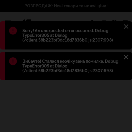
РОЗПРОДАЖ: Нові товари та нижчі ціни!
1
Błąd
:
Sorry! An unexpected error occurred. Debug:
TypeError305 at Dialog
(/client.58b223bf3dc18d7836b0.js:2307:698)
Błąd
:
Вибачте! Сталася неочікувана помилка. Debug:
TypeError305 at Dialog
(/client.58b223bf3dc18d7836b0.js:2307:698)