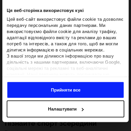
Ця веб-сторінка використовує кукі
Цей веб-сайт використовує файли cookie та дозволяє
передачу персональних даних партнерам. Ми
використовуємо файли cookie для аналізу трафіку,
адаптації відповідного вмісту та реклами до ваших
потреб та інтересів, а також для того, щоб ви могли
ділитися інформацією в соціальних мережах.
З вашої згоди ми ділимося інформацією про вашу
діяльність з нашими партнерами, включаючи Google,
соціальні мережі та рекламні та веб-аналітичні
компанії. Наші партнери можуть поєднувати цю
інформацію з іншою інформацією, яку ви надаєте за
межами цього веб-сайту, а також з даними, які вони
Прийняти все
отримують у результаті використання вами їхніх
послуг.З вашої згоди ми також можемо ділитися
вашою особистою інформацією з нашими партнерами
Налаштувати
з метою націлювання та покращення відображення
відповідної онлайн-реклами, проведення аналітики,
Пізнайте спорт зсередини
відповідності вмісту та вдосконалення рішень, які
пропонують наші партнери (наприклад, соціальні