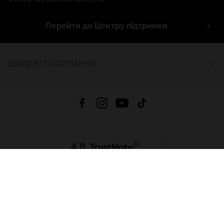
Перейти до Центру підтримки
ШВИДКІ ПОСИЛАННЯ
4.8
На основі
2685
відгуків
за весь час
Завантажити додаток:
App Store
Google Play
App Gallery