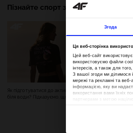
Пізнайте спорт зсередини
Згода
Ця веб-сторінка використо
Цей веб-сайт використовує
використовуємо файли cooki
інтересів, а також для тог
З вашої згоди ми ділимося
мережі та рекламні та веб-
інформацією, яку ви надаєт
Як підготуватися до активного дня
Нова колекція 4
використання вами їхніх п
біля води? Підказуємо, що зібрати до
паделу. Спорти
партнерами з метою націлю
сумки
поєднується із
відповідності вмісту та вд
Детальну інформацію можн
Вартість та т