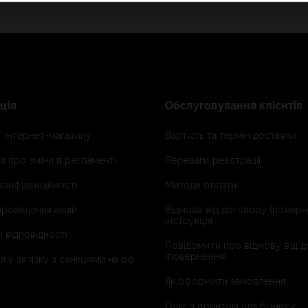
ція
Обслуговування клієнтів
 інтернет-магазину
Вартість та термін доставки
я про зміни в регламенті
Переваги реєстрації
конфіденційності
Методи оплати
роведення акцій
Відмова від договору (поверн
інструкція
ї відповідності
Повідомити про відмову від 
(повернення)
я у зв'язку з санкціями на рф
Як оформити замовлення
Одяг з принтом для бізнесу