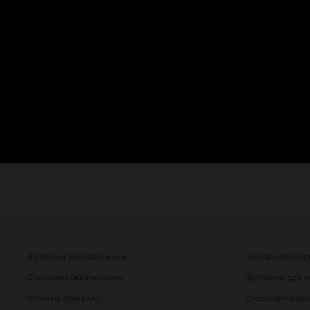
Футболки поло для жінок
Чоловічий спор
Спортивні бюстгальтери
Футболки для чо
Сукні на бретелях
Спортивні штани