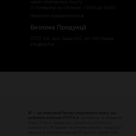
через електронну пошту.
(З понеділка по п'ятницю з 9:00 до 16:00)
Написати повідомлення
Безпека Продукції
OTCF S.A., вул. Saska 25C, 30-720 Краків
info@otcf.pl
4F — це польський бренд спортивного одягу, що
належить компанії OTCF S.A.
, заснованій та керованій
Ігорем Клаєю. Бренд був створений у 2003 році,
присутній у 39 країнах та охоплює мережу понад 350
магазинів. Сьогодні команда 4F налічує майже 1300