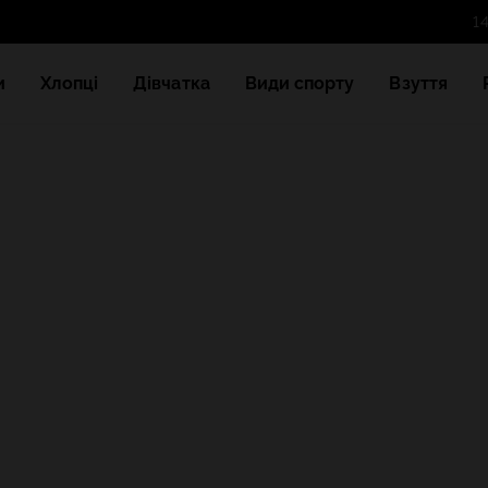
и
Хлопці
Дівчатка
Види спорту
Взуття