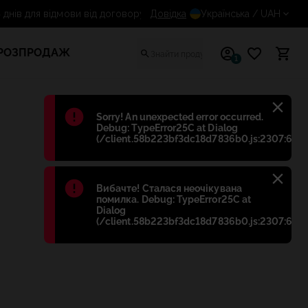
14 днів для відмови від договору
Довідка
Українська
/ UAH
РОЗПРОДАЖ
1
Błąd
:
Sorry! An unexpected error occurred.
Debug: TypeError25C at Dialog
(/client.58b223bf3dc18d7836b0.js:2307:698)
Błąd
:
Вибачте! Сталася неочікувана
помилка. Debug: TypeError25C at
Dialog
(/client.58b223bf3dc18d7836b0.js:2307:698)