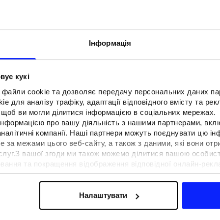
Інформація
вує кукі
 файли cookie та дозволяє передачу персональних даних п
e для аналізу трафіку, адаптації відповідного вмісту та ре
о, щоб ви могли ділитися інформацією в соціальних мережах.
 інформацією про вашу діяльність з нашими партнерами, вкл
аналітичні компанії. Наші партнери можуть поєднувати цю і
е за межами цього веб-сайту, а також з даними, які вони отр
F для тенісу та
Образи на фестиваль. Як одягнути
ослуг.З вашої згоди ми також можемо ділитися вашою особи
вна функціональність
на музичні фестивалі?
вання та покращення відображення відповідної онлайн-рекла
 сучасним стилем
осконалення рішень, які пропонують наші партнери (наприклад
а знайти в нашій
Політиці конфіденційності
та в розділі «Д
Налаштувати
ермін доставки
Знайти магазин
FAQ
B2B
Програма лояльно