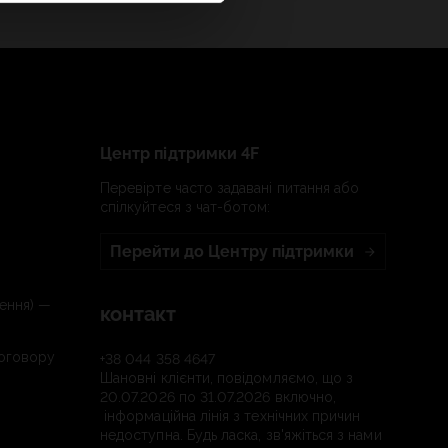
Центр підтримки 4F
Перевірте часто задавані питання або
спілкуйтеся з чат-ботом:
Перейти до Центру підтримки
ення) —
контакт
договору
+38 044 358 4647
Шановні клієнти, повідомляємо, що з
20.07.2026 по 31.07.2026 включно,
інформаційна лінія з технічних причин
недоступна. Будь ласка, зв'яжіться з нами