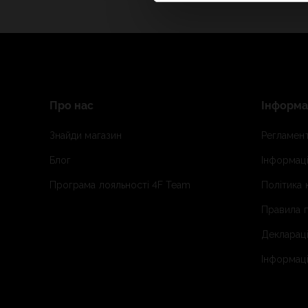
Про нас
Інформа
Знайди магазин
Регламент
Блог
Інформаці
Програма лояльності 4F Team
Політика 
Правила п
Деклараці
Інформаці