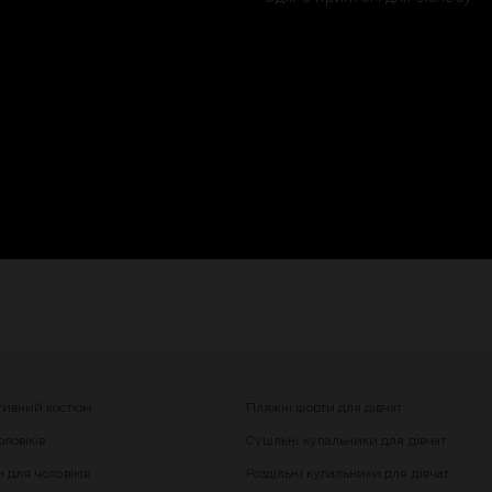
тивний костюм
Пляжні шорти для дівчат
ловіків
Суцільні купальники для дівчат
 для чоловіків
Роздільні купальники для дівчат