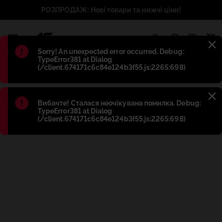
РОЗПРОДАЖ: Нові товари та нижчі ціни!
1
Błąd
:
Sorry! An unexpected error occurred. Debug:
TypeError381 at Dialog
(/client.674171c6c84e124b3f55.js:2265:698)
Błąd
:
Вибачте! Сталася неочікувана помилка. Debug:
TypeError381 at Dialog
(/client.674171c6c84e124b3f55.js:2265:698)