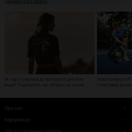
Перевірте всі записи
мережі). Детальну інформацію можна знайти в нашій
Політиці конфіденційності
та в розділі «Деталі».
Як підготуватися до активного дня біля
Нова колекція 4F 
води? Підказуємо, що зібрати до сумки
Спортивна функці
сучасним стилем
Про нас
Інформація
Обслуговування клієнтів