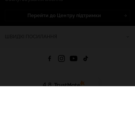
Перейти до Центру підтримки
ШВИДКІ ПОСИЛАННЯ
4.8
На основі
2681
відгуків
за весь час
Завантажити додаток:
App Store
Google Play
App Gallery
Всі права захищені © 2026