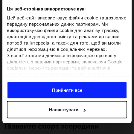
Ця веб-сторінка використовує кукі
Цей веб-сайт використовує файли cookie та дозволяє
передачу персональних даних партнерам. Ми
використовуємо файли cookie для аналізу трафіку,
адаптації відповідного вмісту та реклами до ваших
потреб та інтересів, а також для того, щоб ви могли
ділитися інформацією в соціальних мережах.
З вашої згоди ми ділимося інформацією про вашу
діяльність з нашими партнерами, включаючи Google,
соціальні мережі та рекламні та веб-аналітичні
компанії. Наші партнери можуть поєднувати цю
інформацію з іншою інформацією, яку ви надаєте за
межами цього веб-сайту, а також з даними, які вони
Прийняти все
отримують у результаті використання вами їхніх
послуг.З вашої згоди ми також можемо ділитися
вашою особистою інформацією з нашими партнерами
Налаштувати
з метою націлювання та покращення відображення
відповідної онлайн-реклами, проведення аналітики,
Пізнайте спорт зсередини
відповідності вмісту та вдосконалення рішень, які
пропонують наші партнери (наприклад, соціальні