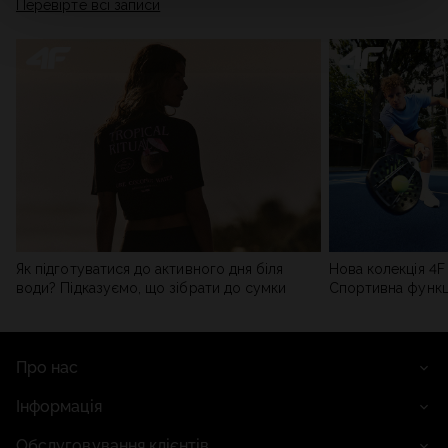
Перевірте всі записи
мережі). Детальну інформацію можна знайти в нашій
Політиці конфіденційності
та в розділі «Деталі».
Як підготуватися до активного дня біля
Нова колекція 4F 
води? Підказуємо, що зібрати до сумки
Спортивна функці
сучасним стилем
Про нас
Інформація
Обслуговування клієнтів