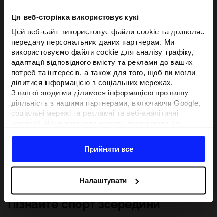
Ця веб-сторінка використовує кукі
Цей веб-сайт використовує файли cookie та дозволяє
передачу персональних даних партнерам. Ми
використовуємо файли cookie для аналізу трафіку,
адаптації відповідного вмісту та реклами до ваших
потреб та інтересів, а також для того, щоб ви могли
ділитися інформацією в соціальних мережах.
З вашої згоди ми ділимося інформацією про вашу
діяльність з нашими партнерами, включаючи Google,
соціальні мережі та рекламні та веб-аналітичні
компанії. Наші партнери можуть поєднувати цю
інформацію з іншою інформацією, яку ви надаєте за
межами цього веб-сайту, а також з даними, які вони
Прийняти все
отримують у результаті використання вами їхніх
послуг.З вашої згоди ми також можемо ділитися
вашою особистою інформацією з нашими партнерами
Налаштувати
з метою націлювання та покращення відображення
відповідної онлайн-реклами, проведення аналітики,
Пізнайте спорт зсередини
відповідності вмісту та вдосконалення рішень, які
пропонують наші партнери (наприклад, соціальні