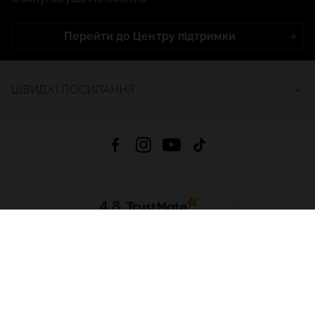
Перейти до Центру підтримки
ШВИДКІ ПОСИЛАННЯ
4.8
На основі
2685
відгуків
за весь час
Завантажити додаток:
App Store
Google Play
App Gallery