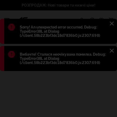
РОЗПРОДАЖ: Нові товари та нижчі ціни!
1
Błąd
:
Sorry! An unexpected error occurred. Debug:
TypeError38L at Dialog
(/client.58b223bf3dc18d7836b0.js:2307:698)
Błąd
:
Вибачте! Сталася неочікувана помилка. Debug:
TypeError38L at Dialog
(/client.58b223bf3dc18d7836b0.js:2307:698)