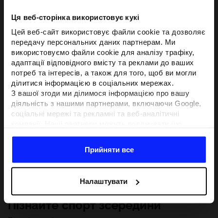
Ця веб-сторінка використовує кукі
Цей веб-сайт використовує файли cookie та дозволяє
передачу персональних даних партнерам. Ми
використовуємо файли cookie для аналізу трафіку,
адаптації відповідного вмісту та реклами до ваших
потреб та інтересів, а також для того, щоб ви могли
ділитися інформацією в соціальних мережах.
З вашої згоди ми ділимося інформацією про вашу
діяльність з нашими партнерами, включаючи Google,
соціальні мережі та рекламні та веб-аналітичні
компанії. Наші партнери можуть поєднувати цю
інформацію з іншою інформацією, яку ви надаєте за
межами цього веб-сайту, а також з даними, які вони
Прийняти все
отримують у результаті використання вами їхніх
послуг.З вашої згоди ми також можемо ділитися
вашою особистою інформацією з нашими партнерами
Налаштувати
з метою націлювання та покращення відображення
відповідної онлайн-реклами, проведення аналітики,
Пізнайте спорт зсередини
відповідності вмісту та вдосконалення рішень, які
пропонують наші партнери (наприклад, соціальні