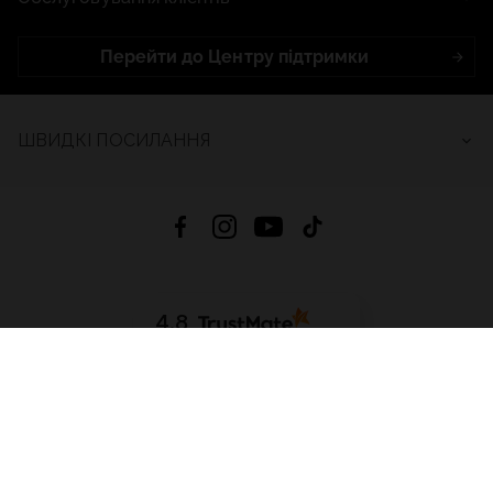
Перейти до Центру підтримки
ШВИДКІ ПОСИЛАННЯ
4.8
На основі
2689
відгуків
за весь час
Завантажити додаток:
App Store
Google Play
App Gallery