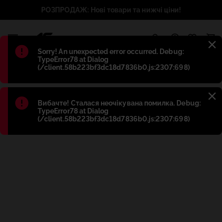
РОЗПРОДАЖ: Нові товари та нижчі ціни!
1
Błąd
:
Sorry! An unexpected error occurred. Debug:
TypeError78 at Dialog
(/client.58b223bf3dc18d7836b0.js:2307:698)
Błąd
:
Вибачте! Сталася неочікувана помилка. Debug:
TypeError78 at Dialog
(/client.58b223bf3dc18d7836b0.js:2307:698)