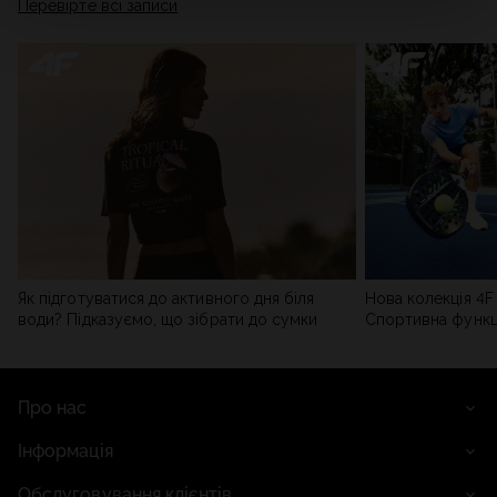
Перевірте всі записи
мережі). Детальну інформацію можна знайти в нашій
Політиці конфіденційності
та в розділі «Деталі».
Як підготуватися до активного дня біля
Нова колекція 4F 
води? Підказуємо, що зібрати до сумки
Спортивна функці
сучасним стилем
Про нас
Інформація
Обслуговування клієнтів