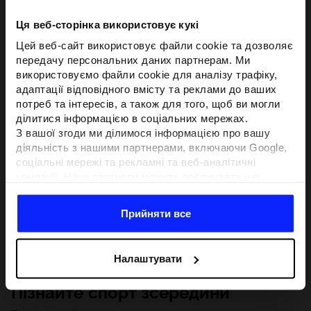
Ця веб-сторінка використовує кукі
Цей веб-сайт використовує файли cookie та дозволяє
передачу персональних даних партнерам. Ми
використовуємо файли cookie для аналізу трафіку,
адаптації відповідного вмісту та реклами до ваших
потреб та інтересів, а також для того, щоб ви могли
ділитися інформацією в соціальних мережах.
З вашої згоди ми ділимося інформацією про вашу
діяльність з нашими партнерами, включаючи Google,
соціальні мережі та рекламні та веб-аналітичні
компанії. Наші партнери можуть поєднувати цю
інформацію з іншою інформацією, яку ви надаєте за
межами цього веб-сайту, а також з даними, які вони
Прийняти все
отримують у результаті використання вами їхніх
послуг.З вашої згоди ми також можемо ділитися
вашою особистою інформацією з нашими партнерами
Налаштувати
з метою націлювання та покращення відображення
відповідної онлайн-реклами, проведення аналітики,
Пізнайте спорт зсередини
відповідності вмісту та вдосконалення рішень, які
пропонують наші партнери (наприклад, соціальні