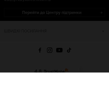
Перейти до Центру підтримки
ШВИДКІ ПОСИЛАННЯ
4.8
На основі
2686
відгуків
за весь час
Завантажити додаток:
App Store
Google Play
App Gallery