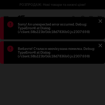
РОЗПРОДАЖ: Нові товари та нижчі ціни!
1
Błąd
:
Sorry! An unexpected error occurred. Debug:
TypeError4I at Dialog
(/client.58b223bf3dc18d7836b0.js:2307:698)
Błąd
:
Вибачте! Сталася неочікувана помилка. Debug:
TypeError4I at Dialog
(/client.58b223bf3dc18d7836b0.js:2307:698)