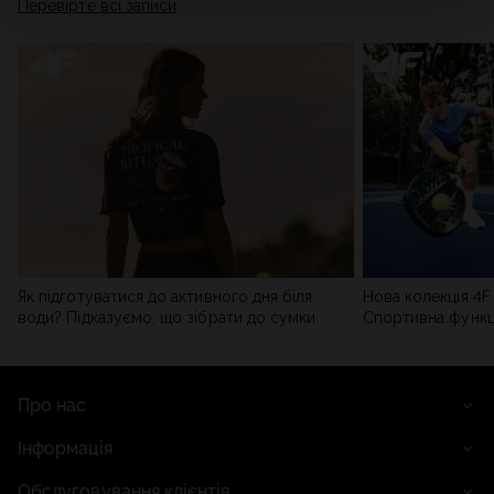
Перевірте всі записи
мережі). Детальну інформацію можна знайти в нашій
Політиці конфіденційності
та в розділі «Деталі».
Як підготуватися до активного дня біля
Нова колекція 4F 
води? Підказуємо, що зібрати до сумки
Спортивна функці
сучасним стилем
Про нас
Інформація
Обслуговування клієнтів