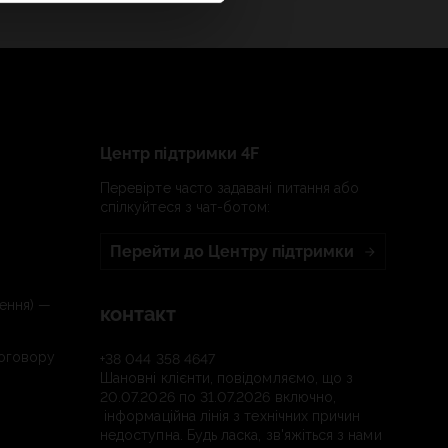
Центр підтримки 4F
Перевірте часто задавані питання або
спілкуйтеся з чат-ботом:
Перейти до Центру підтримки
ення) —
контакт
договору
+38 044 358 4647
Шановні клієнти, повідомляємо, що з
20.07.2026 по 31.07.2026 включно,
інформаційна лінія з технічних причин
недоступна. Будь ласка, зв'яжіться з нами