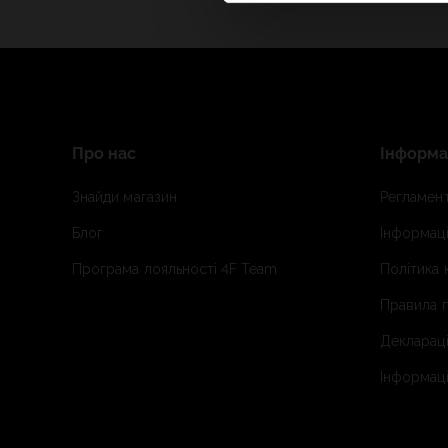
Про нас
Інформа
Знайди магазин
Регламент
Блог
Інформаці
Програма лояльності 4F Team
Політика 
Правила п
Деклараці
Інформаці