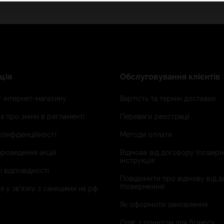
ція
Обслуговування клієнтів
 інтернет-магазину
Вартість та термін доставки
я про зміни в регламенті
Переваги реєстрації
конфіденційності
Методи оплати
роведення акцій
Відмова від договору (поверн
інструкція
ї відповідності
Повідомити про відмову від 
(повернення)
я у зв'язку з санкціями на рф
Як оформити замовлення
Одяг з принтом для бізнесу