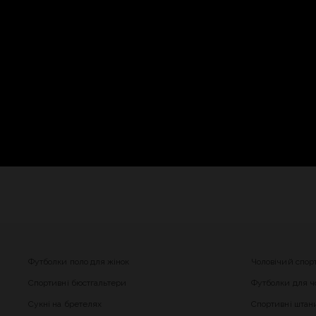
Футболки поло для жінок
Чоловічий спор
Спортивні бюстгальтери
Футболки для чо
Сукні на бретелях
Спортивні штани