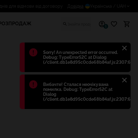
14 днів для відмови від договору
Довідка
Українська
/ UAH
РОЗПРОДАЖ
1
Błąd
:
Sorry! An unexpected error occurred.
Debug: TypeError52C at Dialog
(/client.db1e8d95c0cde68b84af.js:2307:698)
Błąd
:
Вибачте! Сталася неочікувана
помилка. Debug: TypeError52C at
Dialog
(/client.db1e8d95c0cde68b84af.js:2307:698)