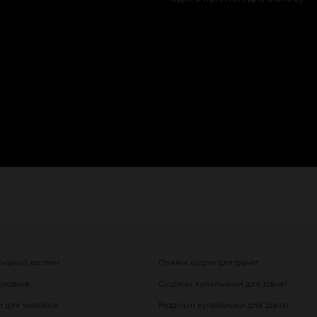
тивний костюм
Пляжні шорти для дівчат
ловіків
Суцільні купальники для дівчат
 для чоловіків
Роздільні купальники для дівчат