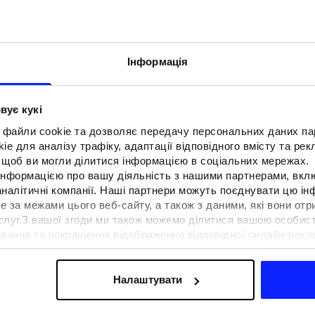
Інформація
вує кукі
 файли cookie та дозволяє передачу персональних даних п
e для аналізу трафіку, адаптації відповідного вмісту та ре
о, щоб ви могли ділитися інформацією в соціальних мережах.
 інформацією про вашу діяльність з нашими партнерами, вкл
аналітичні компанії. Наші партнери можуть поєднувати цю і
е за межами цього веб-сайту, а також з даними, які вони отр
F для тенісу та
Образи на фестиваль. Як одягнути
ослуг.З вашої згоди ми також можемо ділитися вашою особи
вна функціональність
на музичні фестивалі?
вання та покращення відображення відповідної онлайн-рекла
 сучасним стилем
осконалення рішень, які пропонують наші партнери (наприклад
а знайти в нашій
Політиці конфіденційності
та в розділі «Д
Налаштувати
ермін доставки
Знайти магазин
FAQ
B2B
Програма лояльно