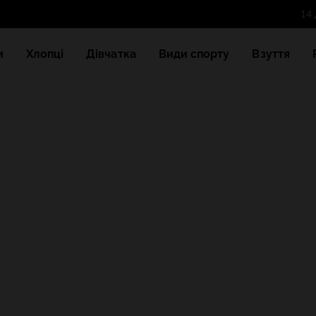
и
Хлопці
Дівчатка
Види спорту
Взуття