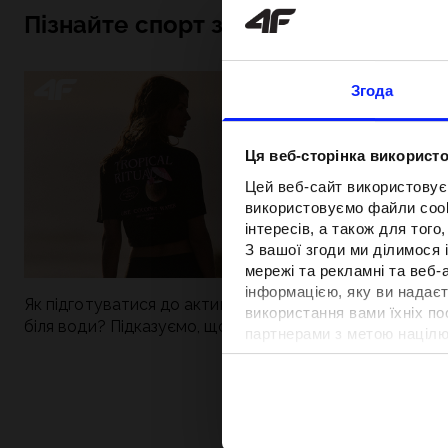
Пізнайте спорт зсередини
Згода
Ця веб-сторінка використо
Цей веб-сайт використовує
використовуємо файли cooki
інтересів, а також для тог
З вашої згоди ми ділимося
мережі та рекламні та веб-
інформацією, яку ви надаєт
Як підготуватися до активного дня
Нова колекція 4
використання вами їхніх п
біля води? Підказуємо, що зібрати до
паделу. Спорти
партнерами з метою націлю
сумки
поєднується із
відповідності вмісту та вд
Детальну інформацію можн
Вартість та т