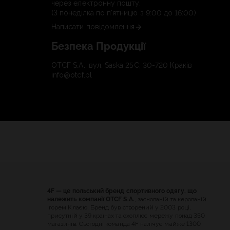
через електронну пошту.
(З понеділка по п'ятницю з 9:00 до 16:00)
Написати повідомлення
Безпека Продукції
OTCF S.A., вул. Saska 25C, 30-720 Краків
info@otcf.pl
4F — це польський бренд спортивного одягу, що
належить компанії OTCF S.A.
, заснованій та керованій
Ігорем Клаєю. Бренд був створений у 2003 році,
присутній у 39 країнах та охоплює мережу понад 350
магазинів. Сьогодні команда 4F налічує майже 1300