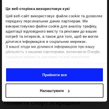
Ця веб-сторінка використовує кукі
Цей веб-сайт використовує файли cookie та дозволяє
передачу персональних даних партнерам. Ми
використовуємо файли cookie для аналізу трафіку,
адаптації відповідного вмісту та реклами до ваших
потреб та інтересів, а також для того, щоб ви могли
ділитися інформацією в соціальних мережах.
З вашої згоди ми ділимося інформацією про вашу
діяльність з нашими партнерами, включаючи Google,
соціальні мережі та рекламні та веб-аналітичні
компанії. Наші партнери можуть поєднувати цю
інформацію з іншою інформацією, яку ви надаєте за
межами цього веб-сайту, а також з даними, які вони
Прийняти все
отримують у результаті використання вами їхніх
послуг.З вашої згоди ми також можемо ділитися
вашою особистою інформацією з нашими партнерами
Налаштувати
з метою націлювання та покращення відображення
відповідної онлайн-реклами, проведення аналітики,
Пізнайте спорт зсередини
відповідності вмісту та вдосконалення рішень, які
пропонують наші партнери (наприклад, соціальні