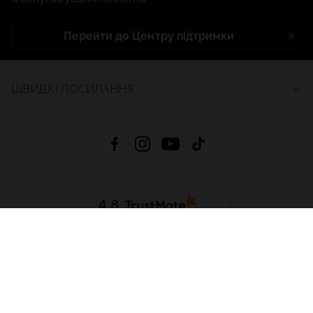
Перейти до Центру підтримки
ШВИДКІ ПОСИЛАННЯ
4.8
На основі
2684
відгуків
за весь час
Завантажити додаток:
App Store
Google Play
App Gallery