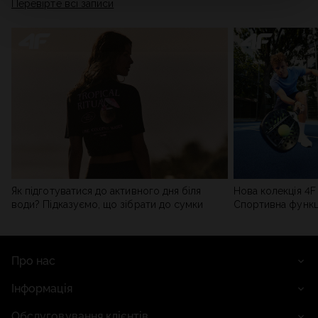
Перевірте всі записи
мережі). Детальну інформацію можна знайти в нашій
Політиці конфіденційності
та в розділі «Деталі».
Як підготуватися до активного дня біля
Нова колекція 4F 
води? Підказуємо, що зібрати до сумки
Спортивна функці
сучасним стилем
Про нас
Інформація
Обслуговування клієнтів