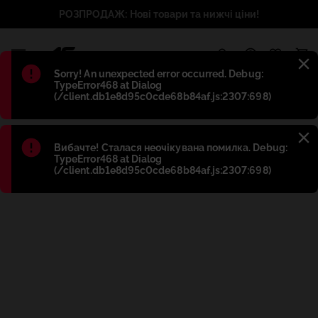
РОЗПРОДАЖ: Нові товари та нижчі ціни!
1
Błąd
:
Sorry! An unexpected error occurred. Debug:
TypeError468 at Dialog
(/client.db1e8d95c0cde68b84af.js:2307:698)
Błąd
:
Вибачте! Сталася неочікувана помилка. Debug:
TypeError468 at Dialog
(/client.db1e8d95c0cde68b84af.js:2307:698)