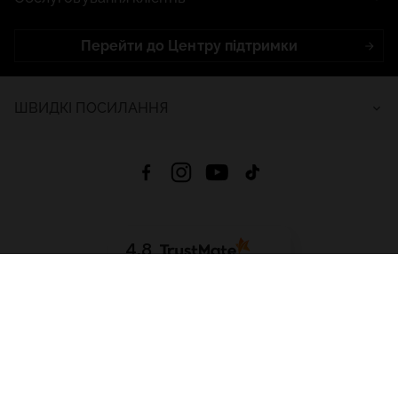
Перейти до Центру підтримки
ШВИДКІ ПОСИЛАННЯ
4.8
На основі
2681
відгуків
за весь час
Завантажити додаток:
App Store
Google Play
App Gallery
Всі права захищені © 2026