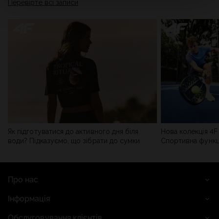
Перевірте всі записи
мережі). Детальну інформацію можна знайти в нашій
Політиці конфіденційності
та в розділі «Деталі».
Як підготуватися до активного дня біля
Нова колекція 4F 
води? Підказуємо, що зібрати до сумки
Спортивна функці
сучасним стилем
Про нас
Інформація
Обслуговування клієнтів