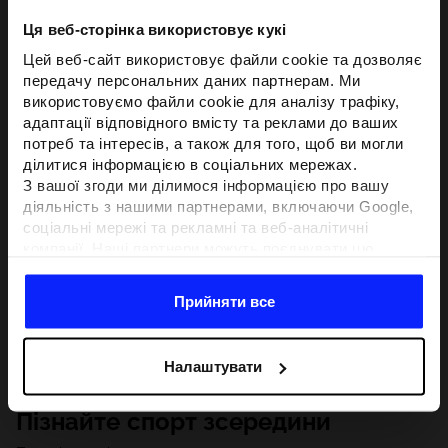
Ця веб-сторінка використовує кукі
Цей веб-сайт використовує файли cookie та дозволяє
передачу персональних даних партнерам. Ми
використовуємо файли cookie для аналізу трафіку,
адаптації відповідного вмісту та реклами до ваших
потреб та інтересів, а також для того, щоб ви могли
ділитися інформацією в соціальних мережах.
З вашої згоди ми ділимося інформацією про вашу
діяльність з нашими партнерами, включаючи Google,
соціальні мережі та рекламні та веб-аналітичні
компанії. Наші партнери можуть поєднувати цю
інформацію з іншою інформацією, яку ви надаєте за
межами цього веб-сайту, а також з даними, які вони
Прийняти все
отримують у результаті використання вами їхніх
послуг.З вашої згоди ми також можемо ділитися
вашою особистою інформацією з нашими партнерами
Налаштувати
з метою націлювання та покращення відображення
відповідної онлайн-реклами, проведення аналітики,
Пізнайте спорт зсередини
відповідності вмісту та вдосконалення рішень, які
пропонують наші партнери (наприклад, соціальні