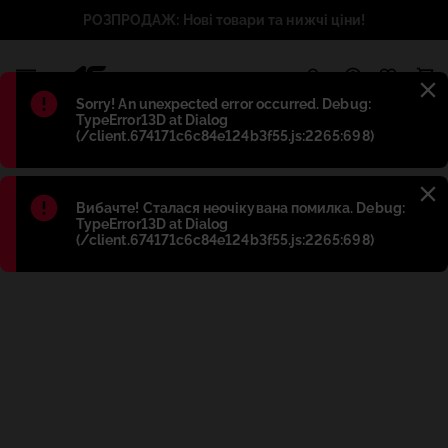
РОЗПРОДАЖ: Нові товари та нижчі ціни!
1
Błąd
:
Sorry! An unexpected error occurred. Debug:
TypeError13D at Dialog
(/client.674171c6c84e124b3f55.js:2265:698)
Błąd
:
Вибачте! Сталася неочікувана помилка. Debug:
TypeError13D at Dialog
(/client.674171c6c84e124b3f55.js:2265:698)