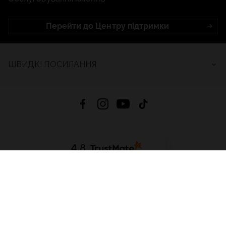
Перейти до Центру підтримки
ШВИДКІ ПОСИЛАННЯ
4.8
На основі
2682
відгуків
за весь час
Завантажити додаток:
App Store
Google Play
App Gallery