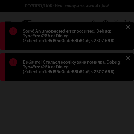
РОЗПРОДАЖ: Нові товари та нижчі ціни!
1
Błąd
:
Sorry! An unexpected error occurred. Debug:
TypeError26A at Dialog
(/client.db1e8d95c0cde68b84af.js:2307:698)
Błąd
:
Вибачте! Сталася неочікувана помилка. Debug:
TypeError26A at Dialog
(/client.db1e8d95c0cde68b84af.js:2307:698)