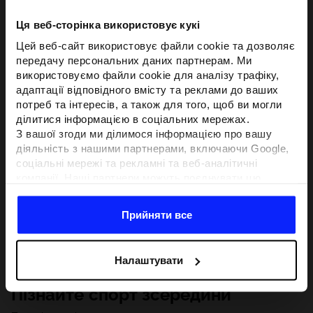
Ця веб-сторінка використовує кукі
Цей веб-сайт використовує файли cookie та дозволяє
передачу персональних даних партнерам. Ми
використовуємо файли cookie для аналізу трафіку,
адаптації відповідного вмісту та реклами до ваших
потреб та інтересів, а також для того, щоб ви могли
ділитися інформацією в соціальних мережах.
З вашої згоди ми ділимося інформацією про вашу
діяльність з нашими партнерами, включаючи Google,
соціальні мережі та рекламні та веб-аналітичні
компанії. Наші партнери можуть поєднувати цю
інформацію з іншою інформацією, яку ви надаєте за
межами цього веб-сайту, а також з даними, які вони
Прийняти все
отримують у результаті використання вами їхніх
послуг.З вашої згоди ми також можемо ділитися
вашою особистою інформацією з нашими партнерами
Налаштувати
з метою націлювання та покращення відображення
відповідної онлайн-реклами, проведення аналітики,
Пізнайте спорт зсередини
відповідності вмісту та вдосконалення рішень, які
пропонують наші партнери (наприклад, соціальні