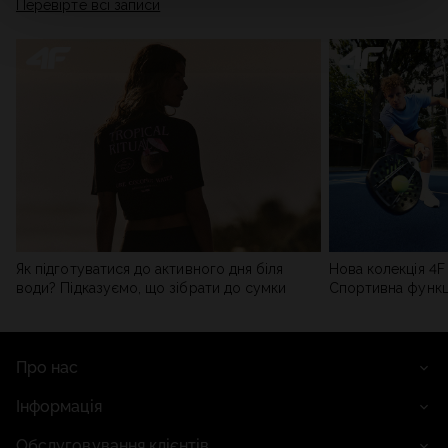
Перевірте всі записи
мережі). Детальну інформацію можна знайти в нашій
Політиці конфіденційності
та в розділі «Деталі».
Як підготуватися до активного дня біля
Нова колекція 4F 
води? Підказуємо, що зібрати до сумки
Спортивна функці
сучасним стилем
Про нас
Інформація
Обслуговування клієнтів