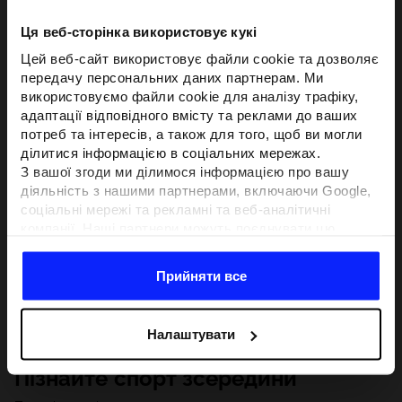
Ця веб-сторінка використовує кукі
Цей веб-сайт використовує файли cookie та дозволяє
передачу персональних даних партнерам. Ми
використовуємо файли cookie для аналізу трафіку,
адаптації відповідного вмісту та реклами до ваших
потреб та інтересів, а також для того, щоб ви могли
ділитися інформацією в соціальних мережах.
З вашої згоди ми ділимося інформацією про вашу
діяльність з нашими партнерами, включаючи Google,
соціальні мережі та рекламні та веб-аналітичні
компанії. Наші партнери можуть поєднувати цю
інформацію з іншою інформацією, яку ви надаєте за
межами цього веб-сайту, а також з даними, які вони
Прийняти все
отримують у результаті використання вами їхніх
послуг.З вашої згоди ми також можемо ділитися
вашою особистою інформацією з нашими партнерами
Налаштувати
з метою націлювання та покращення відображення
відповідної онлайн-реклами, проведення аналітики,
Пізнайте спорт зсередини
відповідності вмісту та вдосконалення рішень, які
пропонують наші партнери (наприклад, соціальні