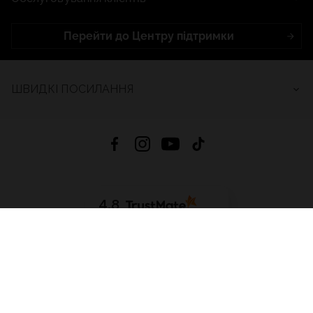
Перейти до Центру підтримки
ШВИДКІ ПОСИЛАННЯ
4.8
На основі
2689
відгуків
за весь час
Завантажити додаток:
App Store
Google Play
App Gallery