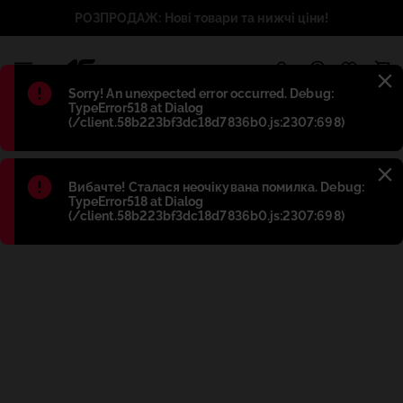
РОЗПРОДАЖ: Нові товари та нижчі ціни!
1
Błąd
:
Sorry! An unexpected error occurred. Debug:
TypeError518 at Dialog
(/client.58b223bf3dc18d7836b0.js:2307:698)
Błąd
:
Вибачте! Сталася неочікувана помилка. Debug:
TypeError518 at Dialog
(/client.58b223bf3dc18d7836b0.js:2307:698)