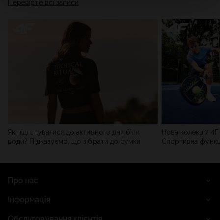
Перевірте всі записи
мережі). Детальну інформацію можна знайти в нашій
Політиці конфіденційності
та в розділі «Деталі».
Як підготуватися до активного дня біля
Нова колекція 4F 
води? Підказуємо, що зібрати до сумки
Спортивна функці
сучасним стилем
Про нас
Інформація
Обслуговування клієнтів