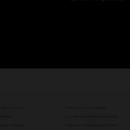
тивний костюм
Пляжні шорти для дівчат
ловіків
Суцільні купальники для дівчат
 для чоловіків
Роздільні купальники для дівчат