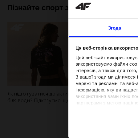
Пізнайте спорт зсередини
Згода
Ця веб-сторінка використо
Цей веб-сайт використовує
використовуємо файли cooki
інтересів, а також для тог
З вашої згоди ми ділимося
мережі та рекламні та веб-
інформацією, яку ви надаєт
Як підготуватися до активного дня
Нова колекція 4
використання вами їхніх п
біля води? Підказуємо, що зібрати до
паделу. Спорти
партнерами з метою націлю
сумки
поєднується із
відповідності вмісту та вд
Детальну інформацію можн
Вартість та т