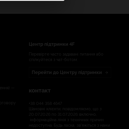
Центр підтримки 4F
Перевірте часто задавані питання або
спілкуйтеся з чат-ботом:
Перейти до Центру підтримки
ення) —
контакт
договору
+38 044 358 4647
Шановні клієнти, повідомляємо, що з
20.07.2026 по 31.07.2026 включно,
інформаційна лінія з технічних причин
недоступна. Будь ласка, зв'яжіться з нами