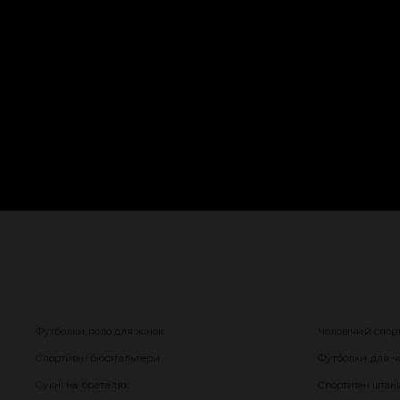
Футболки поло для жінок
Чоловічий спор
Спортивні бюстгальтери
Футболки для чо
Сукні на бретелях
Спортивні штани