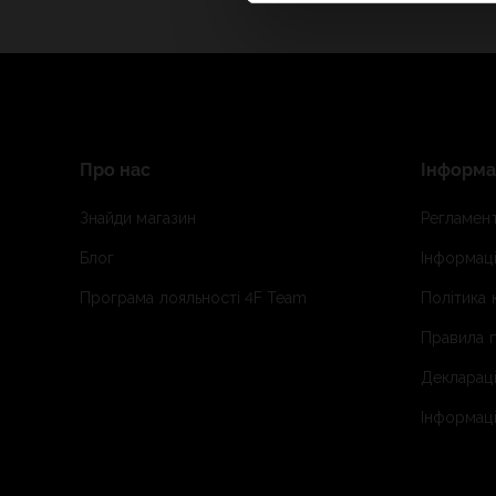
Про нас
Інформа
Знайди магазин
Регламент
Блог
Інформаці
Програма лояльності 4F Team
Політика 
Правила п
Деклараці
Інформаці