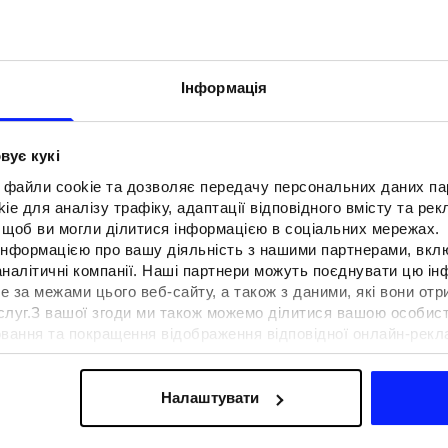
Інформація
вує кукі
 файли cookie та дозволяє передачу персональних даних п
e для аналізу трафіку, адаптації відповідного вмісту та ре
о, щоб ви могли ділитися інформацією в соціальних мережах.
 інформацією про вашу діяльність з нашими партнерами, вкл
аналітичні компанії. Наші партнери можуть поєднувати цю і
е за межами цього веб-сайту, а також з даними, які вони отр
F для тенісу та
Образи на фестиваль. Як одягнути
ослуг.З вашої згоди ми також можемо ділитися вашою особи
вна функціональність
на музичні фестивалі?
вання та покращення відображення відповідної онлайн-рекла
 сучасним стилем
осконалення рішень, які пропонують наші партнери (наприклад
а знайти в нашій
Політиці конфіденційності
та в розділі «Д
Налаштувати
ермін доставки
Знайти магазин
FAQ
B2B
Програма лояльно