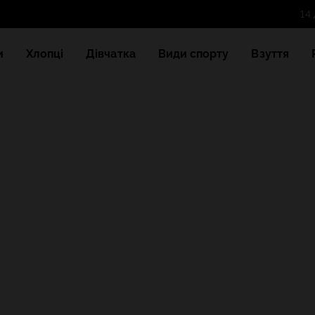
и
Хлопці
Дівчатка
Види спорту
Взуття