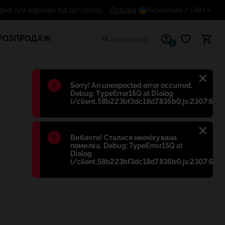
14 днів для відмови від договору
Довідка
Українська
/ UAH
РОЗПРОДАЖ
1
Błąd
:
Sorry! An unexpected error occurred.
Debug: TypeError15Q at Dialog
(/client.58b223bf3dc18d7836b0.js:2307:698)
Błąd
:
Вибачте! Сталася неочікувана
помилка. Debug: TypeError15Q at
Dialog
(/client.58b223bf3dc18d7836b0.js:2307:698)