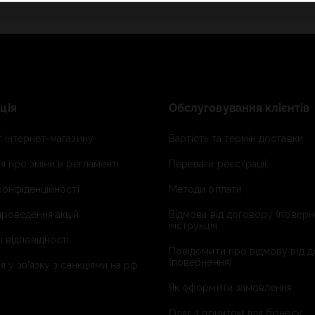
ція
Обслуговування клієнтів
 інтернет-магазину
Вартість та термін доставки
я про зміни в регламенті
Переваги реєстрації
конфіденційності
Методи оплати
роведення акцій
Відмова від договору (поверн
інструкція
ї відповідності
Повідомити про відмову від 
(повернення)
я у зв'язку з санкціями на рф
Як оформити замовлення
Одяг з принтом для бізнесу