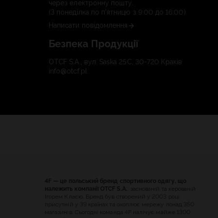
через електронну пошту.
(З понеділка по п'ятницю з 9:00 до 16:00)
Написати повідомлення
Безпека Продукції
OTCF S.A., вул. Saska 25C, 30-720 Краків
info@otcf.pl
4F — це польський бренд спортивного одягу, що
належить компанії OTCF S.A.
, заснованій та керованій
Ігорем Клаєю. Бренд був створений у 2003 році,
присутній у 39 країнах та охоплює мережу понад 350
магазинів. Сьогодні команда 4F налічує майже 1300