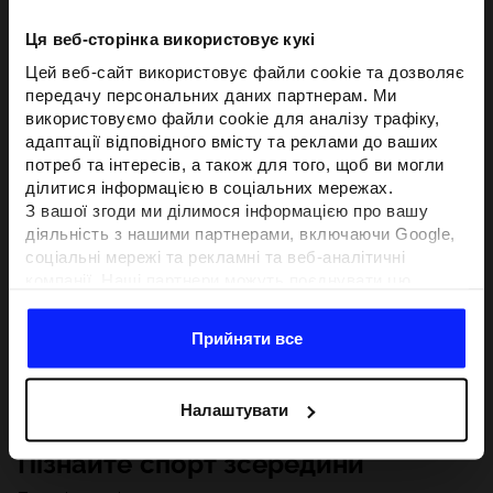
Ця веб-сторінка використовує кукі
Цей веб-сайт використовує файли cookie та дозволяє
передачу персональних даних партнерам. Ми
використовуємо файли cookie для аналізу трафіку,
адаптації відповідного вмісту та реклами до ваших
потреб та інтересів, а також для того, щоб ви могли
ділитися інформацією в соціальних мережах.
З вашої згоди ми ділимося інформацією про вашу
діяльність з нашими партнерами, включаючи Google,
соціальні мережі та рекламні та веб-аналітичні
компанії. Наші партнери можуть поєднувати цю
інформацію з іншою інформацією, яку ви надаєте за
межами цього веб-сайту, а також з даними, які вони
Прийняти все
отримують у результаті використання вами їхніх
послуг.З вашої згоди ми також можемо ділитися
вашою особистою інформацією з нашими партнерами
Налаштувати
з метою націлювання та покращення відображення
відповідної онлайн-реклами, проведення аналітики,
Пізнайте спорт зсередини
відповідності вмісту та вдосконалення рішень, які
пропонують наші партнери (наприклад, соціальні