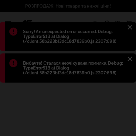
РОЗПРОДАЖ: Нові товари та нижчі ціни!
1
Błąd
:
Sorry! An unexpected error occurred. Debug:
TypeError51B at Dialog
(/client.58b223bf3dc18d7836b0.js:2307:698)
Błąd
:
Вибачте! Сталася неочікувана помилка. Debug:
TypeError51B at Dialog
(/client.58b223bf3dc18d7836b0.js:2307:698)