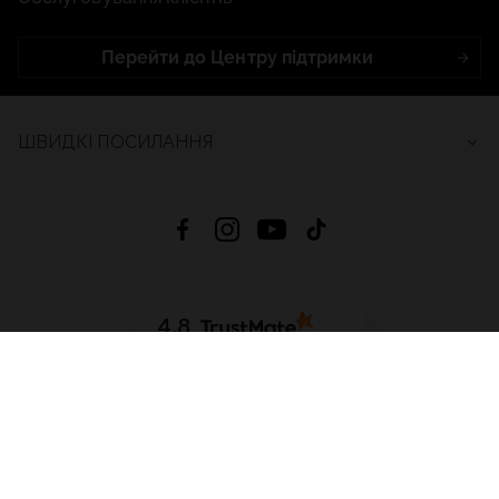
Перейти до Центру підтримки
ШВИДКІ ПОСИЛАННЯ
4.8
На основі
2685
відгуків
за весь час
Завантажити додаток:
App Store
Google Play
App Gallery