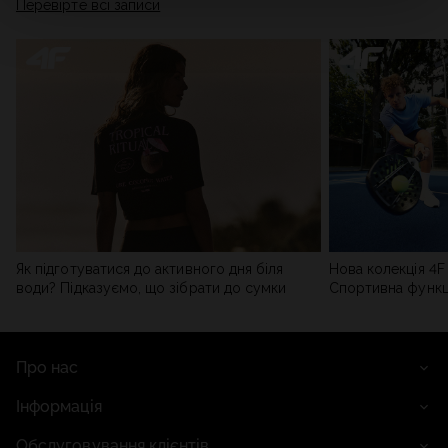
Перевірте всі записи
мережі). Детальну інформацію можна знайти в нашій
Політиці конфіденційності
та в розділі «Деталі».
Як підготуватися до активного дня біля
Нова колекція 4F 
води? Підказуємо, що зібрати до сумки
Спортивна функці
сучасним стилем
Про нас
Інформація
Обслуговування клієнтів