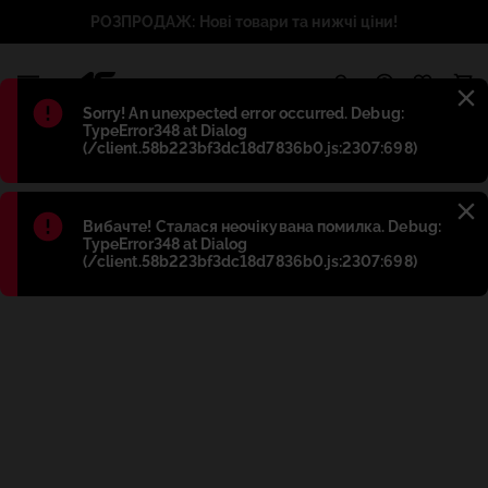
РОЗПРОДАЖ: Нові товари та нижчі ціни!
1
Błąd
:
Sorry! An unexpected error occurred. Debug:
TypeError348 at Dialog
(/client.58b223bf3dc18d7836b0.js:2307:698)
Błąd
:
Вибачте! Сталася неочікувана помилка. Debug:
TypeError348 at Dialog
(/client.58b223bf3dc18d7836b0.js:2307:698)