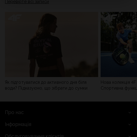
Перевірте всі записи
мережі). Детальну інформацію можна знайти в нашій
Політиці конфіденційності
та в розділі «Деталі».
Як підготуватися до активного дня біля
Нова колекція 4F 
води? Підказуємо, що зібрати до сумки
Спортивна функці
сучасним стилем
Про нас
Інформація
Обслуговування клієнтів