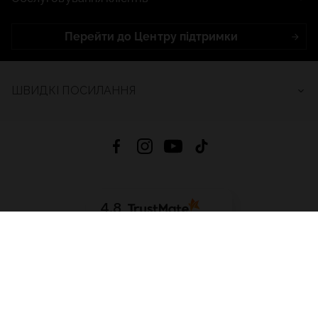
Перейти до Центру підтримки
ШВИДКІ ПОСИЛАННЯ
4.8
На основі
2689
відгуків
за весь час
Завантажити додаток:
App Store
Google Play
App Gallery