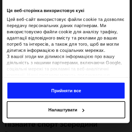
Ця веб-сторінка використовує кукі
Цей веб-сайт використовує файли cookie та дозволяє
передачу персональних даних партнерам. Ми
використовуємо файли cookie для аналізу трафіку,
адаптації відповідного вмісту та реклами до ваших
потреб та інтересів, а також для того, щоб ви могли
ділитися інформацією в соціальних мережах.
З вашої згоди ми ділимося інформацією про вашу
діяльність з нашими партнерами, включаючи Google,
соціальні мережі та рекламні та веб-аналітичні
компанії. Наші партнери можуть поєднувати цю
інформацію з іншою інформацією, яку ви надаєте за
межами цього веб-сайту, а також з даними, які вони
Прийняти все
отримують у результаті використання вами їхніх
послуг.З вашої згоди ми також можемо ділитися
вашою особистою інформацією з нашими партнерами
Налаштувати
з метою націлювання та покращення відображення
відповідної онлайн-реклами, проведення аналітики,
Пізнайте спорт зсередини
відповідності вмісту та вдосконалення рішень, які
пропонують наші партнери (наприклад, соціальні