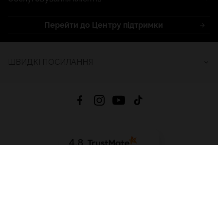
Перейти до Центру підтримки
ШВИДКІ ПОСИЛАННЯ
4.8
На основі
2689
відгуків
за весь час
Завантажити додаток:
App Store
Google Play
App Gallery