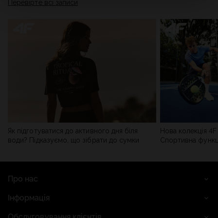
Перевірте всі записи
мережі). Детальну інформацію можна знайти в нашій
Політиці конфіденційності
та в розділі «Деталі».
Як підготуватися до активного дня біля
Нова колекція 4F 
води? Підказуємо, що зібрати до сумки
Спортивна функці
сучасним стилем
Про нас
Інформація
Обслуговування клієнтів