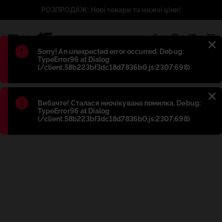
РОЗПРОДАЖ: Нові товари та нижчі ціни!
1
Błąd
:
Sorry! An unexpected error occurred. Debug:
TypeError96 at Dialog
(/client.58b223bf3dc18d7836b0.js:2307:698)
Błąd
:
Вибачте! Сталася неочікувана помилка. Debug:
TypeError96 at Dialog
(/client.58b223bf3dc18d7836b0.js:2307:698)