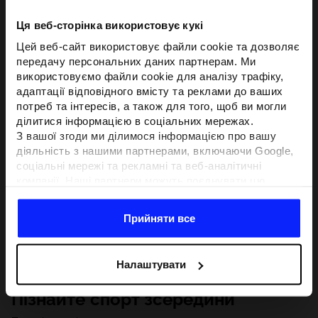
Ця веб-сторінка використовує кукі
Цей веб-сайт використовує файли cookie та дозволяє
передачу персональних даних партнерам. Ми
використовуємо файли cookie для аналізу трафіку,
адаптації відповідного вмісту та реклами до ваших
потреб та інтересів, а також для того, щоб ви могли
ділитися інформацією в соціальних мережах.
З вашої згоди ми ділимося інформацією про вашу
діяльність з нашими партнерами, включаючи Google,
соціальні мережі та рекламні та веб-аналітичні
компанії. Наші партнери можуть поєднувати цю
інформацію з іншою інформацією, яку ви надаєте за
межами цього веб-сайту, а також з даними, які вони
Прийняти все
отримують у результаті використання вами їхніх
послуг.З вашої згоди ми також можемо ділитися
вашою особистою інформацією з нашими партнерами
Налаштувати
з метою націлювання та покращення відображення
відповідної онлайн-реклами, проведення аналітики,
Пізнайте спорт зсередини
відповідності вмісту та вдосконалення рішень, які
пропонують наші партнери (наприклад, соціальні