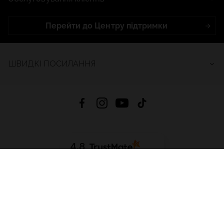
Перейти до Центру підтримки
ШВИДКІ ПОСИЛАННЯ
4.8
На основі
2688
відгуків
за весь час
Завантажити додаток:
App Store
Google Play
App Gallery