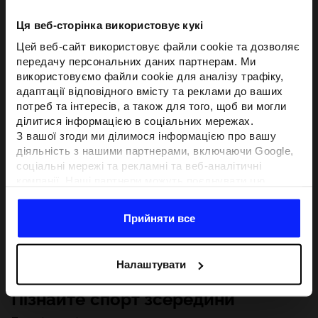
Ця веб-сторінка використовує кукі
Цей веб-сайт використовує файли cookie та дозволяє
передачу персональних даних партнерам. Ми
використовуємо файли cookie для аналізу трафіку,
адаптації відповідного вмісту та реклами до ваших
потреб та інтересів, а також для того, щоб ви могли
ділитися інформацією в соціальних мережах.
З вашої згоди ми ділимося інформацією про вашу
діяльність з нашими партнерами, включаючи Google,
соціальні мережі та рекламні та веб-аналітичні
компанії. Наші партнери можуть поєднувати цю
інформацію з іншою інформацією, яку ви надаєте за
межами цього веб-сайту, а також з даними, які вони
Прийняти все
отримують у результаті використання вами їхніх
послуг.З вашої згоди ми також можемо ділитися
вашою особистою інформацією з нашими партнерами
Налаштувати
з метою націлювання та покращення відображення
відповідної онлайн-реклами, проведення аналітики,
Пізнайте спорт зсередини
відповідності вмісту та вдосконалення рішень, які
пропонують наші партнери (наприклад, соціальні