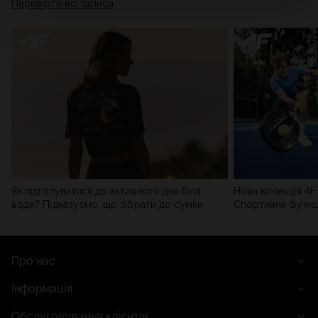
Перевірте всі записи
мережі). Детальну інформацію можна знайти в нашій
Політиці конфіденційності
та в розділі «Деталі».
Як підготуватися до активного дня біля
Нова колекція 4F 
води? Підказуємо, що зібрати до сумки
Спортивна функці
сучасним стилем
Про нас
Інформація
Обслуговування клієнтів