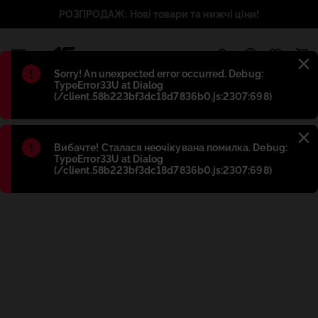
РОЗПРОДАЖ: Нові товари та нижчі ціни!
1
Błąd
:
Sorry! An unexpected error occurred. Debug:
TypeError33U at Dialog
(/client.58b223bf3dc18d7836b0.js:2307:698)
Błąd
:
Вибачте! Сталася неочікувана помилка. Debug:
TypeError33U at Dialog
(/client.58b223bf3dc18d7836b0.js:2307:698)