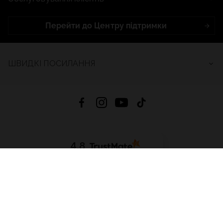
Перейти до Центру підтримки
ШВИДКІ ПОСИЛАННЯ
4.8
На основі
2686
відгуків
за весь час
Завантажити додаток:
App Store
Google Play
App Gallery