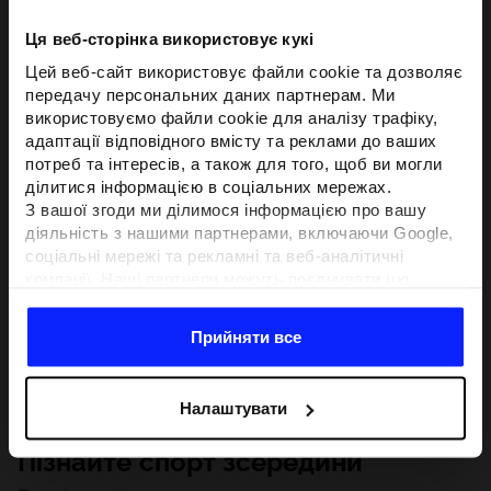
Ця веб-сторінка використовує кукі
Цей веб-сайт використовує файли cookie та дозволяє
передачу персональних даних партнерам. Ми
використовуємо файли cookie для аналізу трафіку,
адаптації відповідного вмісту та реклами до ваших
потреб та інтересів, а також для того, щоб ви могли
ділитися інформацією в соціальних мережах.
З вашої згоди ми ділимося інформацією про вашу
діяльність з нашими партнерами, включаючи Google,
соціальні мережі та рекламні та веб-аналітичні
компанії. Наші партнери можуть поєднувати цю
інформацію з іншою інформацією, яку ви надаєте за
межами цього веб-сайту, а також з даними, які вони
Прийняти все
отримують у результаті використання вами їхніх
послуг.З вашої згоди ми також можемо ділитися
вашою особистою інформацією з нашими партнерами
Налаштувати
з метою націлювання та покращення відображення
відповідної онлайн-реклами, проведення аналітики,
Пізнайте спорт зсередини
відповідності вмісту та вдосконалення рішень, які
пропонують наші партнери (наприклад, соціальні