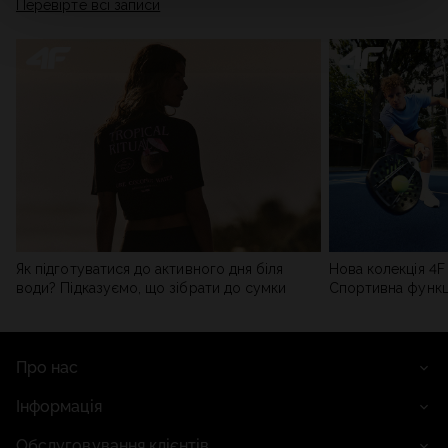
Перевірте всі записи
мережі). Детальну інформацію можна знайти в нашій
Політиці конфіденційності
та в розділі «Деталі».
Як підготуватися до активного дня біля
Нова колекція 4F 
води? Підказуємо, що зібрати до сумки
Спортивна функці
сучасним стилем
Про нас
Інформація
Обслуговування клієнтів