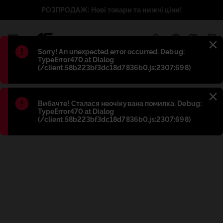
РОЗПРОДАЖ: Нові товари та нижчі ціни!
1
Błąd
:
Sorry! An unexpected error occurred. Debug:
TypeError470 at Dialog
(/client.58b223bf3dc18d7836b0.js:2307:698)
Błąd
:
Вибачте! Сталася неочікувана помилка. Debug:
TypeError470 at Dialog
(/client.58b223bf3dc18d7836b0.js:2307:698)