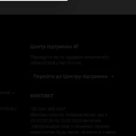
Центр підтримки 4F
Перевірте часто задавані питання або
спілкуйтеся з чат-ботом:
Перейти до Центру підтримки
ення) —
контакт
договору
+38 044 358 4647
Шановні клієнти, повідомляємо, що з
20.07.2026 по 31.07.2026 включно,
інформаційна лінія з технічних причин
недоступна. Будь ласка, зв'яжіться з нами