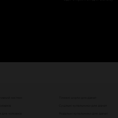
тивний костюм
Пляжні шорти для дівчат
ловіків
Суцільні купальники для дівчат
 для чоловіків
Роздільні купальники для дівчат