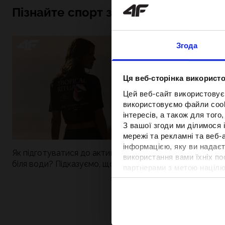
Пізнайте спорт зсередини
Згода
Ця веб-сторінка використо
Цей веб-сайт використовує
використовуємо файли cooki
інтересів, а також для тог
З вашої згоди ми ділимося
мережі та рекламні та веб-
інформацією, яку ви надаєт
Як підготуватися до активного дня
Нова колекція 4
використання вами їхніх п
біля води? Підказуємо, що зібрати до
паделу. Спорти
партнерами з метою націлю
сумки
поєднується із
відповідності вмісту та вд
Детальну інформацію можн
Вартість та т