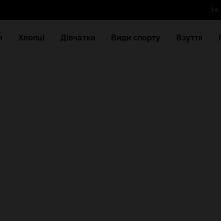
и
Хлопці
Дівчатка
Види спорту
Взуття