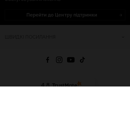
Перейти до Центру підтримки
ШВИДКІ ПОСИЛАННЯ
4.8
На основі
2686
відгуків
за весь час
Завантажити додаток:
App Store
Google Play
App Gallery