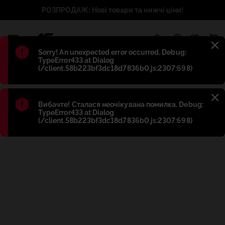
РОЗПРОДАЖ: Нові товари та нижчі ціни!
1
Błąd
:
Sorry! An unexpected error occurred. Debug:
TypeError433 at Dialog
(/client.58b223bf3dc18d7836b0.js:2307:698)
Błąd
:
Вибачте! Сталася неочікувана помилка. Debug:
TypeError433 at Dialog
(/client.58b223bf3dc18d7836b0.js:2307:698)