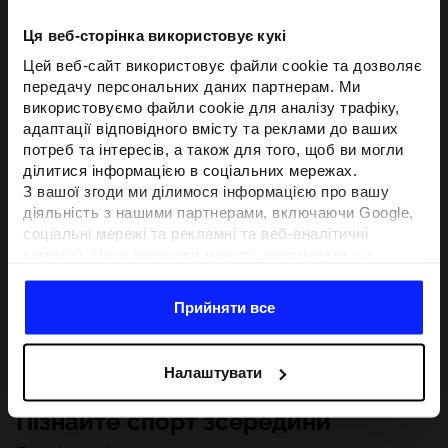
Ця веб-сторінка використовує кукі
Цей веб-сайт використовує файли cookie та дозволяє
передачу персональних даних партнерам. Ми
використовуємо файли cookie для аналізу трафіку,
адаптації відповідного вмісту та реклами до ваших
потреб та інтересів, а також для того, щоб ви могли
ділитися інформацією в соціальних мережах.
З вашої згоди ми ділимося інформацією про вашу
діяльність з нашими партнерами, включаючи Google,
соціальні мережі та рекламні та веб-аналітичні
компанії. Наші партнери можуть поєднувати цю
інформацію з іншою інформацією, яку ви надаєте за
межами цього веб-сайту, а також з даними, які вони
Прийняти все
отримують у результаті використання вами їхніх
послуг.З вашої згоди ми також можемо ділитися
вашою особистою інформацією з нашими партнерами
Налаштувати
з метою націлювання та покращення відображення
відповідної онлайн-реклами, проведення аналітики,
Пізнайте спорт зсередини
відповідності вмісту та вдосконалення рішень, які
пропонують наші партнери (наприклад, соціальні