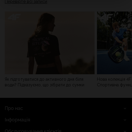
Перевірте всі записи
мережі). Детальну інформацію можна знайти в нашій
Політиці конфіденційності
та в розділі «Деталі».
Як підготуватися до активного дня біля
Нова колекція 4F 
води? Підказуємо, що зібрати до сумки
Спортивна функці
сучасним стилем
Про нас
Інформація
Обслуговування клієнтів