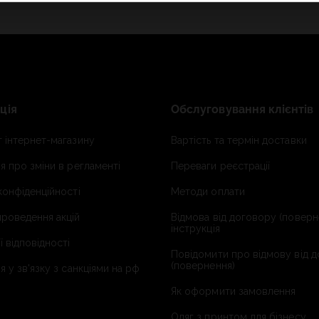
ція
Обслуговування клієнтів
 інтернет-магазину
Вартість та термін доставки
я про зміни в регламенті
Переваги реєстрації
конфіденційності
Методи оплати
роведення акцій
Відмова від договору (поверн
інструкція
ї відповідності
Повідомити про відмову від 
(повернення)
я у зв'язку з санкціями на рф
Як оформити замовлення
Одяг з принтом для бізнесу