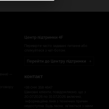
Центр підтримки 4F
Перевірте часто задавані питання або
спілкуйтеся з чат-ботом:
Перейти до Центру підтримки
ення) —
контакт
договору
+38 044 358 4647
Шановні клієнти, повідомляємо, що з
20.07.2026 по 31.07.2026 включно,
інформаційна лінія з технічних причин
недоступна. Будь ласка, зв'яжіться з нами