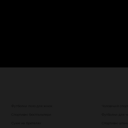
Футболки поло для жінок
Чоловічий спор
Спортивні бюстгальтери
Футболки для чо
Сукні на бретелях
Спортивні штани