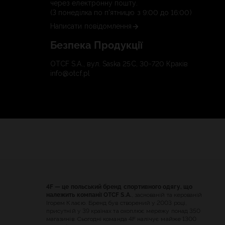
через електронну пошту.
(З понеділка по п'ятницю з 9:00 до 16:00)
Написати повідомлення
Безпека Продукції
OTCF S.A., вул. Saska 25C, 30-720 Краків
info@otcf.pl
4F — це польський бренд спортивного одягу, що
належить компанії OTCF S.A.
, заснованій та керованій
Ігорем Клаєю. Бренд був створений у 2003 році,
присутній у 39 країнах та охоплює мережу понад 350
магазинів. Сьогодні команда 4F налічує майже 1300