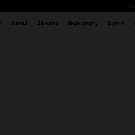
и
Хлопці
Дівчатка
Види спорту
Взуття