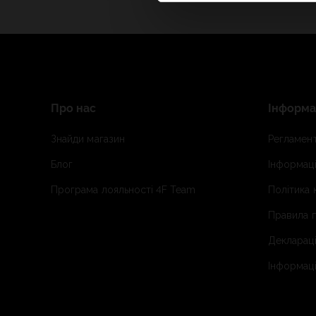
Про нас
Інформа
Знайди магазин
Регламент
Блог
Інформаці
Програма лояльності 4F Team
Політика 
Правила п
Деклараці
Інформаці