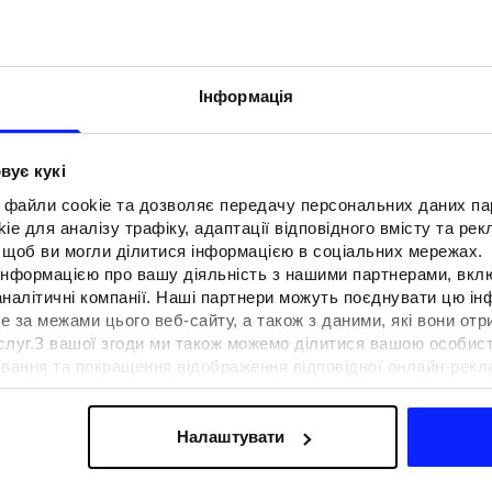
Інформація
вує кукі
 файли cookie та дозволяє передачу персональних даних п
e для аналізу трафіку, адаптації відповідного вмісту та ре
о, щоб ви могли ділитися інформацією в соціальних мережах.
 інформацією про вашу діяльність з нашими партнерами, вкл
аналітичні компанії. Наші партнери можуть поєднувати цю і
е за межами цього веб-сайту, а також з даними, які вони отр
F для тенісу та
Образи на фестиваль. Як одягнути
ослуг.З вашої згоди ми також можемо ділитися вашою особи
вна функціональність
на музичні фестивалі?
вання та покращення відображення відповідної онлайн-рекла
 сучасним стилем
осконалення рішень, які пропонують наші партнери (наприклад
а знайти в нашій
Політиці конфіденційності
та в розділі «Д
Налаштувати
ермін доставки
Знайти магазин
FAQ
B2B
Програма лояльно