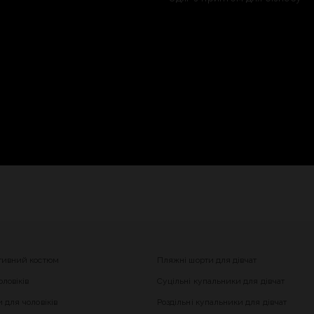
тивний костюм
Пляжні шорти для дівчат
ловіків
Суцільні купальники для дівчат
 для чоловіків
Роздільні купальники для дівчат