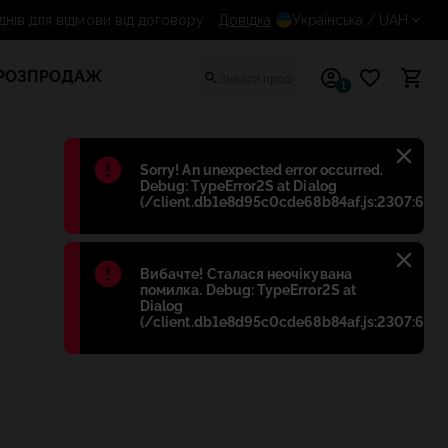
14 днів для відмови від договору
Довідка
Українська
/ UAH
РОЗПРОДАЖ
1
Błąd
:
Sorry! An unexpected error occurred.
Debug: TypeError2S at Dialog
(/client.db1e8d95c0cde68b84af.js:2307:698)
Błąd
:
Вибачте! Сталася неочікувана
помилка. Debug: TypeError2S at
Dialog
(/client.db1e8d95c0cde68b84af.js:2307:698)