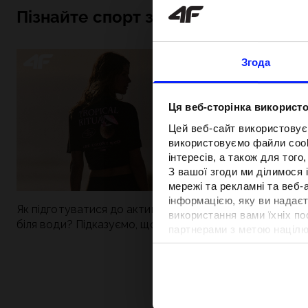
Пізнайте спорт зсередини
Згода
Ця веб-сторінка використо
Цей веб-сайт використовує
використовуємо файли cooki
інтересів, а також для тог
З вашої згоди ми ділимося
мережі та рекламні та веб-
інформацією, яку ви надаєт
Як підготуватися до активного дня
Нова колекція 4
використання вами їхніх п
біля води? Підказуємо, що зібрати до
паделу. Спорти
партнерами з метою націлю
сумки
поєднується із
відповідності вмісту та вд
Детальну інформацію можн
Вартість та т