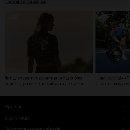
Перевірте всі записи
мережі). Детальну інформацію можна знайти в нашій
Політиці конфіденційності
та в розділі «Деталі».
Як підготуватися до активного дня біля
Нова колекція 4F 
води? Підказуємо, що зібрати до сумки
Спортивна функці
сучасним стилем
Про нас
Інформація
Обслуговування клієнтів