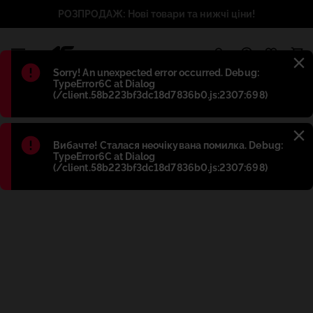
РОЗПРОДАЖ: Нові товари та нижчі ціни!
1
Błąd
:
Sorry! An unexpected error occurred. Debug:
TypeError6C at Dialog
(/client.58b223bf3dc18d7836b0.js:2307:698)
Błąd
:
Вибачте! Сталася неочікувана помилка. Debug:
TypeError6C at Dialog
(/client.58b223bf3dc18d7836b0.js:2307:698)