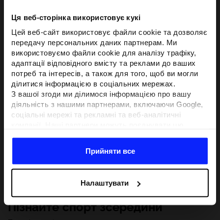
Ця веб-сторінка використовує кукі
Цей веб-сайт використовує файли cookie та дозволяє
передачу персональних даних партнерам. Ми
використовуємо файли cookie для аналізу трафіку,
адаптації відповідного вмісту та реклами до ваших
потреб та інтересів, а також для того, щоб ви могли
ділитися інформацією в соціальних мережах.
З вашої згоди ми ділимося інформацією про вашу
діяльність з нашими партнерами, включаючи Google,
соціальні мережі та рекламні та веб-аналітичні
компанії. Наші партнери можуть поєднувати цю
інформацію з іншою інформацією, яку ви надаєте за
межами цього веб-сайту, а також з даними, які вони
Прийняти все
отримують у результаті використання вами їхніх
послуг.З вашої згоди ми також можемо ділитися
вашою особистою інформацією з нашими партнерами
Налаштувати
з метою націлювання та покращення відображення
відповідної онлайн-реклами, проведення аналітики,
Пізнайте спорт зсередини
відповідності вмісту та вдосконалення рішень, які
пропонують наші партнери (наприклад, соціальні