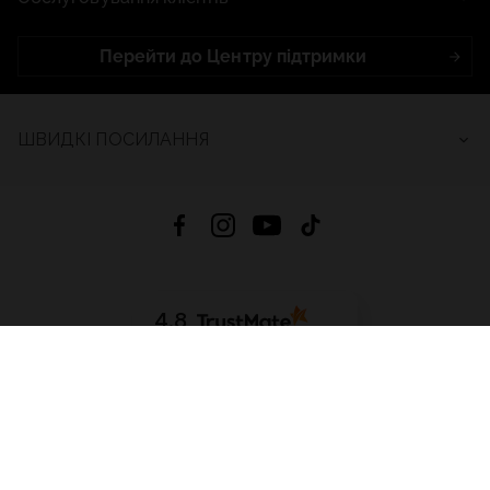
Перейти до Центру підтримки
ШВИДКІ ПОСИЛАННЯ
4.8
На основі
2685
відгуків
за весь час
Завантажити додаток:
App Store
Google Play
App Gallery