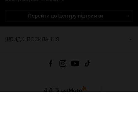
Перейти до Центру підтримки
ШВИДКІ ПОСИЛАННЯ
4.8
На основі
2686
відгуків
за весь час
Завантажити додаток:
App Store
Google Play
App Gallery