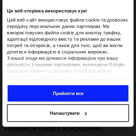
Ця веб-сторінка використовує кукі
Цей веб-сайт використовує файли cookie та дозволяє
передачу персональних даних партнерам. Ми
використовуємо файли cookie для аналізу трафіку,
адаптації відповідного вмісту та реклами до ваших
потреб та інтересів, а також для того, щоб ви могли
ділитися інформацією в соціальних мережах.
З вашої згоди ми ділимося інформацією про вашу
діяльність з нашими партнерами, включаючи Google,
соціальні мережі та рекламні та веб-аналітичні
компанії. Наші партнери можуть поєднувати цю
інформацію з іншою інформацією, яку ви надаєте за
межами цього веб-сайту, а також з даними, які вони
Прийняти все
отримують у результаті використання вами їхніх
послуг.З вашої згоди ми також можемо ділитися
вашою особистою інформацією з нашими партнерами
Налаштувати
з метою націлювання та покращення відображення
відповідної онлайн-реклами, проведення аналітики,
Пізнайте спорт зсередини
відповідності вмісту та вдосконалення рішень, які
пропонують наші партнери (наприклад, соціальні