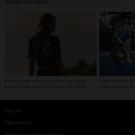
Перевірте всі записи
мережі). Детальну інформацію можна знайти в нашій
Політиці конфіденційності
та в розділі «Деталі».
Як підготуватися до активного дня біля
Нова колекція 4F 
води? Підказуємо, що зібрати до сумки
Спортивна функці
сучасним стилем
Про нас
Інформація
Обслуговування клієнтів