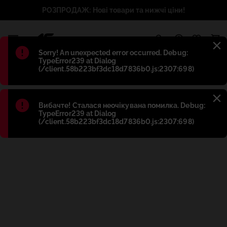
РОЗПРОДАЖ: Нові товари та нижчі ціни!
1
Błąd
:
Sorry! An unexpected error occurred. Debug:
TypeError239 at Dialog
(/client.58b223bf3dc18d7836b0.js:2307:698)
Błąd
:
Вибачте! Сталася неочікувана помилка. Debug:
TypeError239 at Dialog
(/client.58b223bf3dc18d7836b0.js:2307:698)