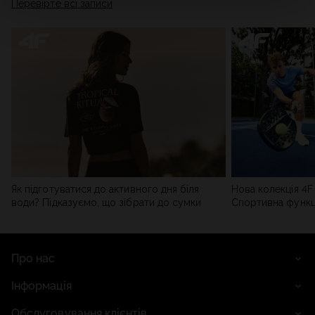
Перевірте всі записи
мережі). Детальну інформацію можна знайти в нашій
Політиці конфіденційності
та в розділі «Деталі».
Як підготуватися до активного дня біля
Нова колекція 4F 
води? Підказуємо, що зібрати до сумки
Спортивна функці
сучасним стилем
Про нас
Інформація
Обслуговування клієнтів