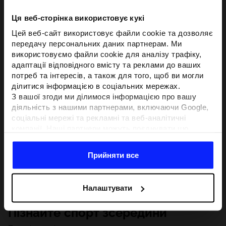
Ця веб-сторінка використовує кукі
Цей веб-сайт використовує файли cookie та дозволяє
передачу персональних даних партнерам. Ми
використовуємо файли cookie для аналізу трафіку,
адаптації відповідного вмісту та реклами до ваших
потреб та інтересів, а також для того, щоб ви могли
ділитися інформацією в соціальних мережах.
З вашої згоди ми ділимося інформацією про вашу
діяльність з нашими партнерами, включаючи Google,
соціальні мережі та рекламні та веб-аналітичні
компанії. Наші партнери можуть поєднувати цю
інформацію з іншою інформацією, яку ви надаєте за
межами цього веб-сайту, а також з даними, які вони
Прийняти все
отримують у результаті використання вами їхніх
послуг.З вашої згоди ми також можемо ділитися
вашою особистою інформацією з нашими партнерами
Налаштувати
з метою націлювання та покращення відображення
відповідної онлайн-реклами, проведення аналітики,
Пізнайте спорт зсередини
відповідності вмісту та вдосконалення рішень, які
пропонують наші партнери (наприклад, соціальні