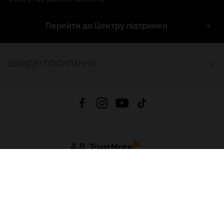
Перейти до Центру підтримки
ШВИДКІ ПОСИЛАННЯ
4.8
На основі
2688
відгуків
за весь час
Завантажити додаток:
App Store
Google Play
App Gallery