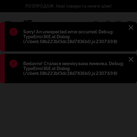
РОЗПРОДАЖ: Нові товари та нижчі ціни!
1
Błąd
:
Sorry! An unexpected error occurred. Debug:
TypeError36E at Dialog
(/client.58b223bf3dc18d7836b0.js:2307:698)
Błąd
:
Вибачте! Сталася неочікувана помилка. Debug:
TypeError36E at Dialog
(/client.58b223bf3dc18d7836b0.js:2307:698)