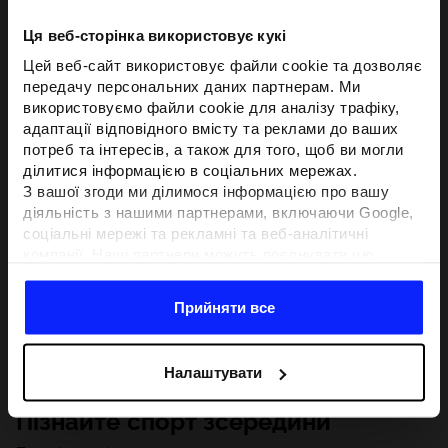
Ця веб-сторінка використовує кукі
Цей веб-сайт використовує файли cookie та дозволяє
передачу персональних даних партнерам. Ми
використовуємо файли cookie для аналізу трафіку,
адаптації відповідного вмісту та реклами до ваших
потреб та інтересів, а також для того, щоб ви могли
ділитися інформацією в соціальних мережах.
З вашої згоди ми ділимося інформацією про вашу
діяльність з нашими партнерами, включаючи Google,
соціальні мережі та рекламні та веб-аналітичні
компанії. Наші партнери можуть поєднувати цю
інформацію з іншою інформацією, яку ви надаєте за
межами цього веб-сайту, а також з даними, які вони
Прийняти все
отримують у результаті використання вами їхніх
послуг.З вашої згоди ми також можемо ділитися
вашою особистою інформацією з нашими партнерами
Налаштувати
з метою націлювання та покращення відображення
відповідної онлайн-реклами, проведення аналітики,
Пізнайте спорт зсередини
відповідності вмісту та вдосконалення рішень, які
пропонують наші партнери (наприклад, соціальні