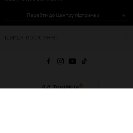
Перейти до Центру підтримки
ШВИДКІ ПОСИЛАННЯ
4.8
На основі
2684
відгуків
за весь час
Завантажити додаток:
App Store
Google Play
App Gallery