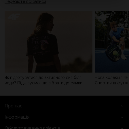
Перевірте всі записи
мережі). Детальну інформацію можна знайти в нашій
Політиці конфіденційності
та в розділі «Деталі».
Як підготуватися до активного дня біля
Нова колекція 4F 
води? Підказуємо, що зібрати до сумки
Спортивна функці
сучасним стилем
Про нас
Інформація
Обслуговування клієнтів