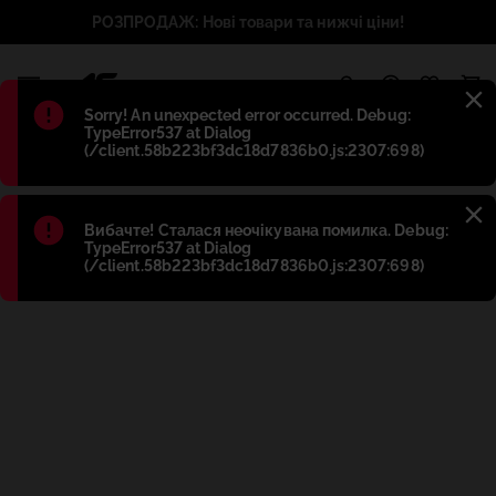
РОЗПРОДАЖ: Нові товари та нижчі ціни!
1
Błąd
:
Sorry! An unexpected error occurred. Debug:
TypeError537 at Dialog
(/client.58b223bf3dc18d7836b0.js:2307:698)
Błąd
:
Вибачте! Сталася неочікувана помилка. Debug:
TypeError537 at Dialog
(/client.58b223bf3dc18d7836b0.js:2307:698)